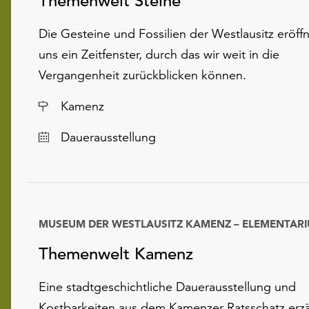
Themenwelt Steine
Die Gesteine und Fossilien der Westlausitz eröff
uns ein Zeitfenster, durch das wir weit in die
Vergangenheit zurückblicken können.
Ort
Kamenz
Dauerausstellung
MUSEUM DER WESTLAUSITZ KAMENZ – ELEMENTAR
Datum
Themenwelt Kamenz
Eine stadtgeschichtliche Dauerausstellung und
Kostbarkeiten aus dem Kamenzer Ratsschatz erz