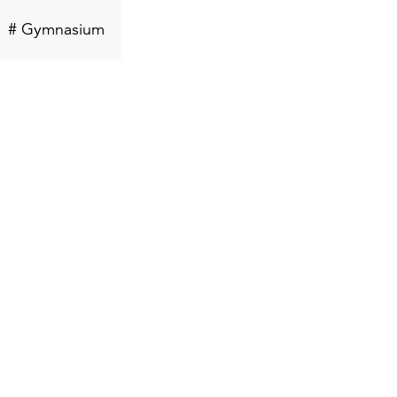
selwort
Schlüsselwort
# Gymnasium
n
suchen