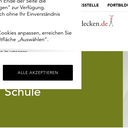
m Ende der Seite die
MUSEUMSPORTAL
DIE LANDESSTELLE
FORTBIL
ngen“ zur Verfügung.
h ohne Ihr Einverständnis
ookies anpassen, erreichen Sie
ltfläche „Auswählen“.
e in unserer
m
Impressum
.
ALLE AKZEPTIEREN
Schule