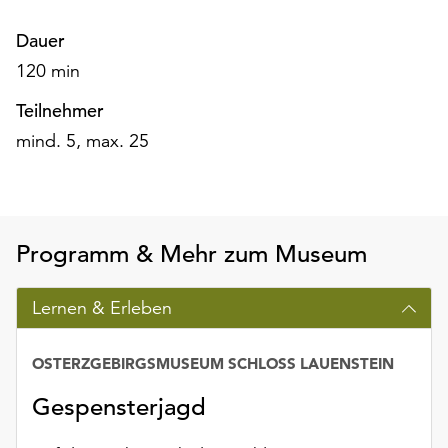
am
Ende
Dauer
der
120 min
Seite
die
Teilnehmer
Schaltfläche
mind. 5, max. 25
„Cookie-
Einstellungen“
zur
Verfügung.
Funktionale
Programm & Mehr zum Museum
Cookies
werden
Lernen & Erleben
auch
ohne
Ihr
OSTERZGEBIRGSMUSEUM SCHLOSS LAUENSTEIN
Einverständnis
weiterhin
Gespensterjagd
ausgeführt.