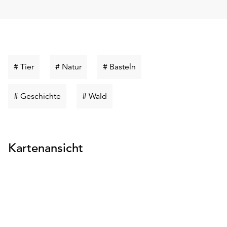
Schlüsselwort
Schlüsselwort
Schlüsselwort
# Tier
# Natur
# Basteln
suchen
suchen
suchen
Schlüsselwort
Schlüsselwort
# Geschichte
# Wald
suchen
suchen
Kartenansicht