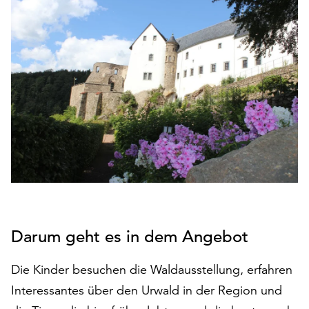
den
Betrieb
der
Seite
notwendig
sind
(funktionale
Cookies),
sowie
solche,
die
lediglich
zu
anonymen
Statistikzwecken
Darum geht es in dem Angebot
genutzt
werden.
Die Kinder besuchen die Waldausstellung, erfahren
Interessantes über den Urwald in der Region und
Klicken
Sie