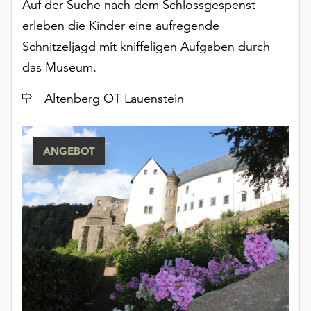
Auf der Suche nach dem Schlossgespenst
Möchten
Sie
erleben die Kinder eine aufregende
die
Schnitzeljagd mit kniffeligen Aufgaben durch
verwendeten
das Museum.
Cookies
anpassen,
Ort
Altenberg OT Lauenstein
erreichen
Sie
die
ANGEBOT
Einstellungen
über
die
Schaltfläche
„Auswählen“.
Weitere
Informationen
finden
Sie
in