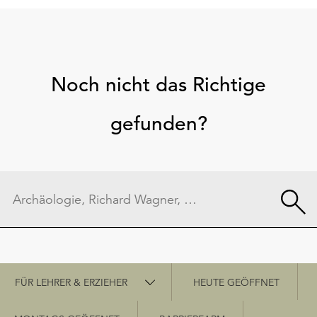
Noch nicht das Richtige
gefunden?
Schnellzugriff
FÜR LEHRER & ERZIEHER
HEUTE GEÖFFNET