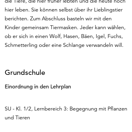
die Tiere, die hier früher lebten und die heute noch
auf
hier leben. Sie können selbst über ihr Lieblingstier
„Alle
berichten. Zum Abschluss basteln wir mit den
akzeptieren“,
um
Kinder gemeinsam Tiermasken. Jeder kann wählen,
alle
ob er sich in einen Wolf, Hasen, Bäen, Igel, Fuchs,
Cookies
Schmetterling oder eine Schlange verwandeln will.
zu
akzeptieren.
Sie
können
Grundschule
Ihr
Einverständnis
Einordnung in den Lehrplan
jederzeit
ändern
und
widerrufen.
SU - Kl. 1/2, Lernbereich 3: Begegnung mit Pflanzen
Dafür
und Tieren
steht
Ihnen