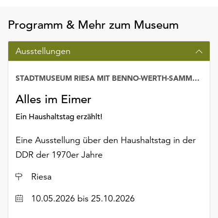
Möchten
Sie
Programm & Mehr zum Museum
die
verwendeten
Ausstellungen
Cookies
anpassen,
erreichen
STADTMUSEUM RIESA MIT BENNO-WERTH-SAMMLUNG
Sie
die
Alles im Eimer
Einstellungen
Ein Haushaltstag erzählt!
über
die
Eine Ausstellung über den Haushaltstag in der
Schaltfläche
„Auswählen“.
DDR der 1970er Jahre
Weitere
Ort
Riesa
Informationen
finden
Datum
10.05.2026
bis 25.10.2026
Sie
in