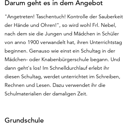
Darum geht es in dem Angebot
auf
„Alle
"Angetreten! Taschentuch! Kontrolle der Sauberkeit
akzeptieren“,
der Hände und Ohren!", so wird wohl Frl. Nebel,
um
alle
nach dem sie die Jungen und Mädchen in Schüler
Cookies
von anno 1900 verwandelt hat, ihren Unterrichtstag
zu
beginnen. Genauso wie einst ein Schultag in der
akzeptieren.
Sie
Mädchen- oder Knabenbürgerschule begann. Und
können
dann geht's los! Im Schnelldurchlauf erlebt ihr
Ihr
diesen Schultag, werdet unterrichtet im Schreiben,
Einverständnis
jederzeit
Rechnen und Lesen. Dazu verwendet ihr die
ändern
Schulmaterialien der damaligen Zeit.
und
widerrufen.
Dafür
steht
Grundschule
Ihnen