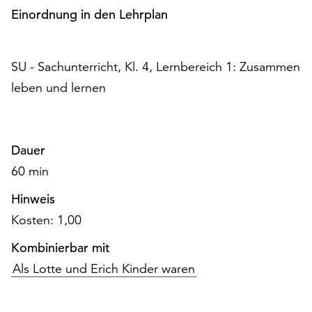
am
Einordnung in den Lehrplan
Ende
der
Seite
SU - Sachunterricht, Kl. 4, Lernbereich 1: Zusammen
die
Schaltfläche
leben und lernen
„Cookie-
Einstellungen“
zur
Dauer
Verfügung.
Funktionale
60 min
Cookies
Hinweis
werden
auch
Kosten: 1,00
ohne
Ihr
Kombinierbar mit
Einverständnis
Als Lotte und Erich Kinder waren
weiterhin
ausgeführt.