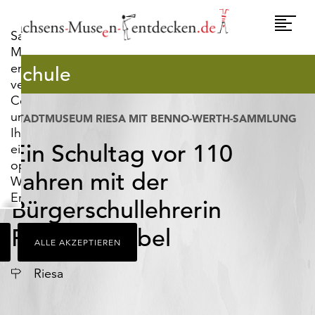
widerrufen.
Umscha
Sachsens-
Naviga
Museen-
entdecken.de
Schule
verwendet
Cookies,
um
STADTMUSEUM RIESA MIT BENNO-WERTH-SAMMLUNG
Ihnen
Ein Schultag vor 110
ein
optimales
Jahren mit der
Webseiten-
Erlebnis
Bürgerschullehrerin
zu
bieten.
Fräulein Nebel
ALLE AKZEPTIEREN
Dazu
zählen
Ort
Riesa
Cookies,
die
für