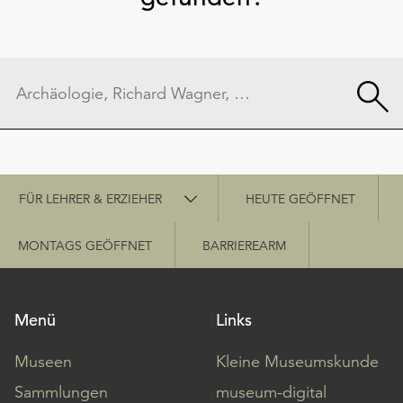
Schnellzugriff
FÜR LEHRER & ERZIEHER
HEUTE GEÖFFNET
MONTAGS GEÖFFNET
BARRIEREARM
Menü
Links
Museen
Kleine Museumskunde
Sammlungen
museum-digital