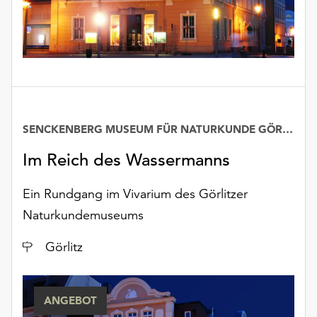
unserer
Datenschutzerklärung
oder
dem
Impressum
.
SENCKENBERG MUSEUM FÜR NATURKUNDE GÖRLITZ
Im Reich des Wassermanns
Ein Rundgang im Vivarium des Görlitzer
Naturkundemuseums
Ort
Görlitz
ANGEBOT