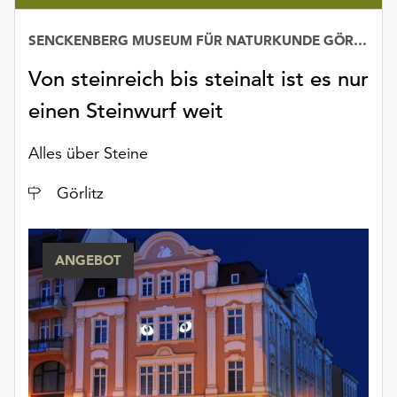
Möchten
Sie
SENCKENBERG MUSEUM FÜR NATURKUNDE GÖRLITZ
die
verwendeten
Von steinreich bis steinalt ist es nur
Cookies
einen Steinwurf weit
anpassen,
erreichen
Alles über Steine
Sie
die
Ort
Görlitz
Einstellungen
über
die
Schaltfläche
ANGEBOT
„Auswählen“.
Weitere
Informationen
finden
Sie
in