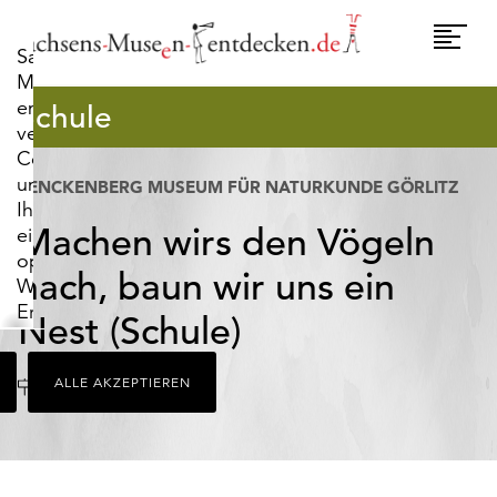
widerrufen.
Umscha
Sachsens-
Naviga
Museen-
entdecken.de
Schule
verwendet
Cookies,
um
SENCKENBERG MUSEUM FÜR NATURKUNDE GÖRLITZ
Ihnen
Machen wirs den Vögeln
ein
optimales
nach, baun wir uns ein
Webseiten-
Erlebnis
Nest (Schule)
zu
bieten.
Ort
Görlitz
ALLE AKZEPTIEREN
Dazu
zählen
Cookies,
die
für