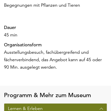
am
Begegnungen mit Pflanzen und Tieren
Ende
der
Seite
die
Dauer
Schaltfläche
45 min
„Cookie-
Einstellungen“
Organisationsform
zur
Ausstellungsbesuch, fachübergreifend und
Verfügung.
Funktionale
fächerverbindend, das Angebot kann auf 45 oder
Cookies
90 Min. ausgelegt werden.
werden
auch
ohne
Ihr
Einverständnis
Programm & Mehr zum Museum
weiterhin
ausgeführt.
Lernen & Erleben