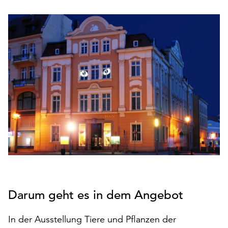
den
Betrieb
der
Seite
notwendig
sind
(funktionale
Cookies),
sowie
solche,
die
lediglich
zu
anonymen
Statistikzwecken
genutzt
Darum geht es in dem Angebot
werden.
Klicken
In der Ausstellung Tiere und Pflanzen der
Sie