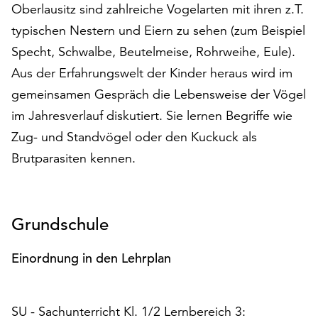
Oberlausitz sind zahlreiche Vogelarten mit ihren z.T.
auf
typischen Nestern und Eiern zu sehen (zum Beispiel
„Alle
akzeptieren“,
Specht, Schwalbe, Beutelmeise, Rohrweihe, Eule).
um
Aus der Erfahrungswelt der Kinder heraus wird im
alle
gemeinsamen Gespräch die Lebensweise der Vögel
Cookies
zu
im Jahresverlauf diskutiert. Sie lernen Begriffe wie
akzeptieren.
Zug- und Standvögel oder den Kuckuck als
Sie
Brutparasiten kennen.
können
Ihr
Einverständnis
jederzeit
Grundschule
ändern
und
Einordnung in den Lehrplan
widerrufen.
Dafür
steht
Ihnen
SU - Sachunterricht Kl. 1/2 Lernbereich 3: