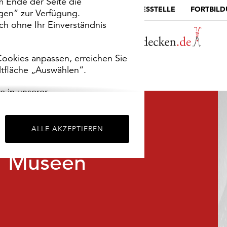
m Ende der Seite die
MUSEUMSPORTAL
DIE LANDESSTELLE
FORTBIL
ngen“ zur Verfügung.
h ohne Ihr Einverständnis
ookies anpassen, erreichen Sie
ltfläche „Auswählen“.
e in unserer
m
Impressum
.
ALLE AKZEPTIEREN
Museen