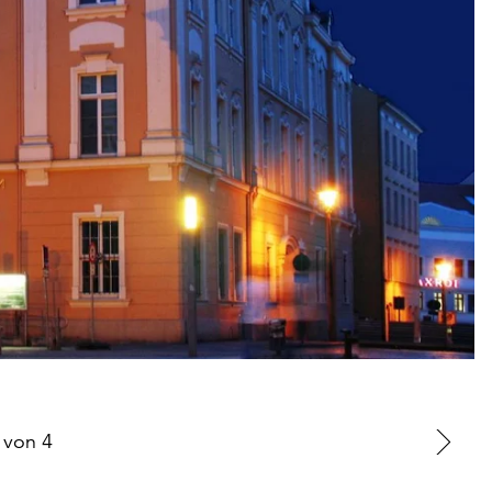
von
4
Zu
nä