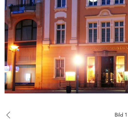
Zur
Bild
1
vorherigen