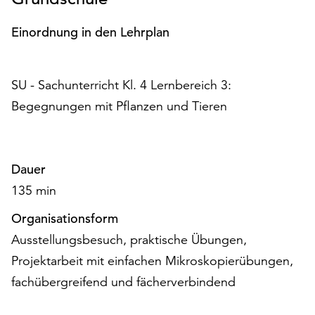
am
Ende
Einordnung in den Lehrplan
der
Seite
die
SU - Sachunterricht Kl. 4 Lernbereich 3:
Schaltfläche
„Cookie-
Begegnungen mit Pflanzen und Tieren
Einstellungen“
zur
Verfügung.
Funktionale
Dauer
Cookies
135 min
werden
auch
Organisationsform
ohne
Ausstellungsbesuch, praktische Übungen,
Ihr
Projektarbeit mit einfachen Mikroskopierübungen,
Einverständnis
weiterhin
fachübergreifend und fächerverbindend
ausgeführt.