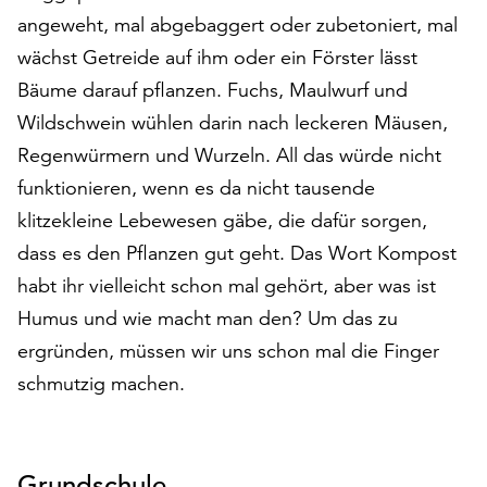
auf
angeweht, mal abgebaggert oder zubetoniert, mal
„Alle
wächst Getreide auf ihm oder ein Förster lässt
akzeptieren“,
Bäume darauf pflanzen. Fuchs, Maulwurf und
um
alle
Wildschwein wühlen darin nach leckeren Mäusen,
Cookies
Regenwürmern und Wurzeln. All das würde nicht
zu
funktionieren, wenn es da nicht tausende
akzeptieren.
klitzekleine Lebewesen gäbe, die dafür sorgen,
Sie
können
dass es den Pflanzen gut geht. Das Wort Kompost
Ihr
habt ihr vielleicht schon mal gehört, aber was ist
Einverständnis
Humus und wie macht man den? Um das zu
jederzeit
ändern
ergründen, müssen wir uns schon mal die Finger
und
schmutzig machen.
widerrufen.
Dafür
steht
Ihnen
Grundschule