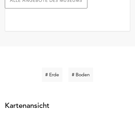
ALLE ANGEBOTE DES MUSEUMS
Schlüsselwort
Schlüsselwort
# Erde
# Boden
suchen
suchen
Kartenansicht