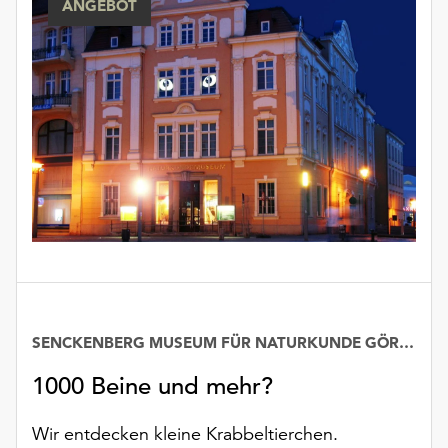
ANGEBOT
unserer
Datenschutzerklärung
oder
dem
Impressum
.
SENCKENBERG MUSEUM FÜR NATURKUNDE GÖRLITZ
1000 Beine und mehr?
Wir entdecken kleine Krabbeltierchen.