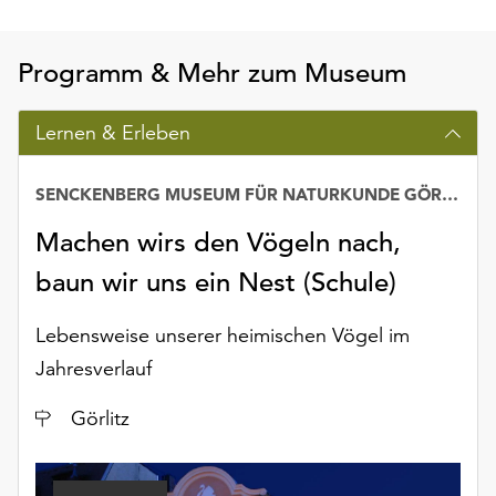
Möchten
Sie
die
Programm & Mehr zum Museum
verwendeten
Cookies
Lernen & Erleben
anpassen,
erreichen
Sie
SENCKENBERG MUSEUM FÜR NATURKUNDE GÖRLITZ
die
Machen wirs den Vögeln nach,
Einstellungen
über
baun wir uns ein Nest (Schule)
die
Schaltfläche
Lebensweise unserer heimischen Vögel im
„Auswählen“.
Jahresverlauf
Weitere
Informationen
Ort
Görlitz
finden
Sie
in