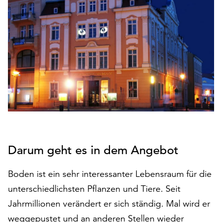
den
Betrieb
der
Seite
notwendig
sind
(funktionale
Cookies),
sowie
solche,
die
lediglich
zu
Darum geht es in dem Angebot
anonymen
Statistikzwecken
Boden ist ein sehr interessanter Lebensraum für die
genutzt
unterschiedlichsten Pflanzen und Tiere. Seit
werden.
Jahrmillionen verändert er sich ständig. Mal wird er
Klicken
weggepustet und an anderen Stellen wieder
Sie