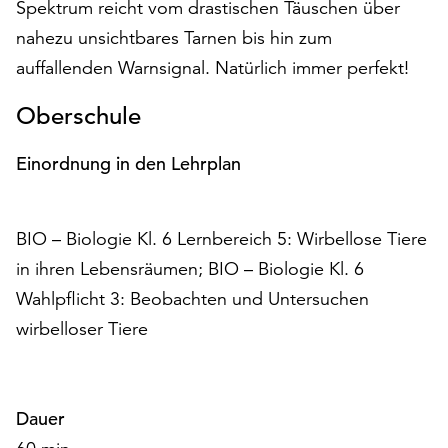
Spektrum reicht vom drastischen Täuschen über
auf
nahezu unsichtbares Tarnen bis hin zum
„Alle
akzeptieren“,
auffallenden Warnsignal. Natürlich immer perfekt!
um
alle
Oberschule
Cookies
zu
Einordnung in den Lehrplan
akzeptieren.
Sie
können
BIO – Biologie Kl. 6 Lernbereich 5: Wirbellose Tiere
Ihr
in ihren Lebensräumen; BIO – Biologie Kl. 6
Einverständnis
jederzeit
Wahlpflicht 3: Beobachten und Untersuchen
ändern
wirbelloser Tiere
und
widerrufen.
Dafür
steht
Dauer
Ihnen