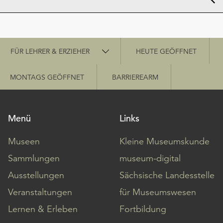
Schnellzugriff
FÜR LEHRER & ERZIEHER
HEUTE GEÖFFNET
MONTAGS GEÖFFNET
BARRIEREARM
Menü
Links
Museen
Kleine Museumskunde
Sammlungen
museum-digital
Ausstellungen
Sächsische Landesstelle
Veranstaltungen
für Museumswesen
Lernen & Erleben
Fortbildung