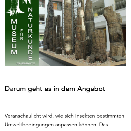
den
Betrieb
der
Seite
notwendig
sind
(funktionale
Cookies),
sowie
solche,
die
lediglich
zu
Darum geht es in dem Angebot
anonymen
Statistikzwecken
genutzt
werden.
Veranschaulicht wird, wie sich Insekten bestimmten
Klicken
Umweltbedingungen anpassen können. Das
Sie