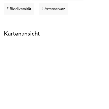
suchen
suchen
suchen
Schlüsselwort
Schlüsselwort
# Biodiversität
# Artenschutz
suchen
suchen
Kartenansicht