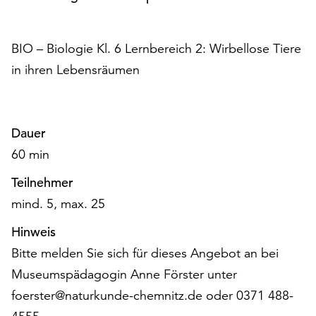
Möchten
Sie
die
BIO – Biologie Kl. 6 Lernbereich 2: Wirbellose Tiere
verwendeten
in ihren Lebensräumen
Cookies
anpassen,
erreichen
Sie
Dauer
die
60 min
Einstellungen
über
Teilnehmer
die
mind. 5, max. 25
Schaltfläche
„Auswählen“.
Hinweis
Weitere
Bitte melden Sie sich für dieses Angebot an bei
Informationen
Museumspädagogin Anne Förster unter
finden
foerster@naturkunde-chemnitz.de oder 0371 488-
Sie
in