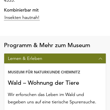
4555.
unserer
Datenschutzerklärung
Kombinierbar mit
oder
Insekten hautnah!
dem
Impressum
.
Programm & Mehr zum Museum
Lernen & Erleben
MUSEUM FÜR NATURKUNDE CHEMNITZ
Wald – Wohnung der Tiere
Wir erforschen das Leben im Wald und
begeben uns auf eine tierische Spurensuche.