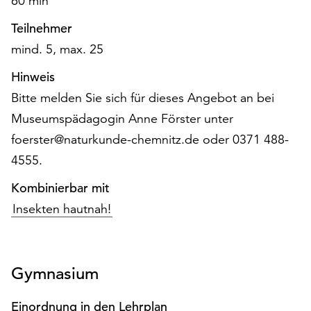
60 min
am
Ende
Teilnehmer
der
mind. 5, max. 25
Seite
die
Hinweis
Schaltfläche
Bitte melden Sie sich für dieses Angebot an bei
„Cookie-
Einstellungen“
Museumspädagogin Anne Förster unter
zur
foerster@naturkunde-chemnitz.de oder 0371 488-
Verfügung.
4555.
Funktionale
Cookies
Kombinierbar mit
werden
Insekten hautnah!
auch
ohne
Ihr
Einverständnis
Gymnasium
weiterhin
ausgeführt.
Einordnung in den Lehrplan