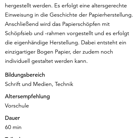
hergestellt werden. Es erfolgt eine altersgerechte
auf
„Alle
Einweisung in die Geschichte der Papierherstellung.
akzeptieren“,
Anschließend wird das Papierschöpfen mit
um
Schöpfsieb und -rahmen vorgestellt und es erfolgt
alle
Cookies
die eigenhändige Herstellung. Dabei entsteht ein
zu
einzigartiger Bogen Papier, der zudem noch
akzeptieren.
individuell gestaltet werden kann.
Sie
können
Bildungsbereich
Ihr
Schrift und Medien, Technik
Einverständnis
jederzeit
Altersempfehlung
ändern
und
Vorschule
widerrufen.
Dauer
Dafür
steht
60 min
Ihnen