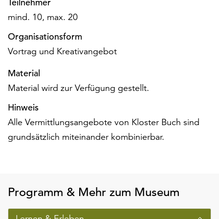
Teilnehmer
am
Ende
mind. 10, max. 20
der
Organisationsform
Seite
die
Vortrag und Kreativangebot
Schaltfläche
„Cookie-
Material
Einstellungen“
Material wird zur Verfügung gestellt.
zur
Verfügung.
Hinweis
Funktionale
Alle Vermittlungsangebote von Kloster Buch sind
Cookies
grundsätzlich miteinander kombinierbar.
werden
auch
ohne
Ihr
Einverständnis
Programm & Mehr zum Museum
weiterhin
ausgeführt.
Lernen & Erleben