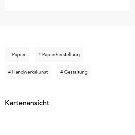
Schlüsselwort
Schlüsselwort
# Papier
# Papierherstellung
suchen
suchen
Schlüsselwort
Schlüsselwort
# Handwerkskunst
# Gestaltung
suchen
suchen
Kartenansicht