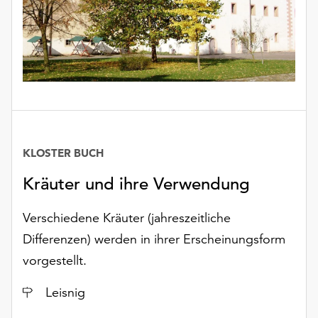
unserer
Datenschutzerklärung
oder
dem
Impressum
.
KLOSTER BUCH
Kräuter und ihre Verwendung
Verschiedene Kräuter (jahreszeitliche
Differenzen) werden in ihrer Erscheinungsform
vorgestellt.
Ort
Leisnig