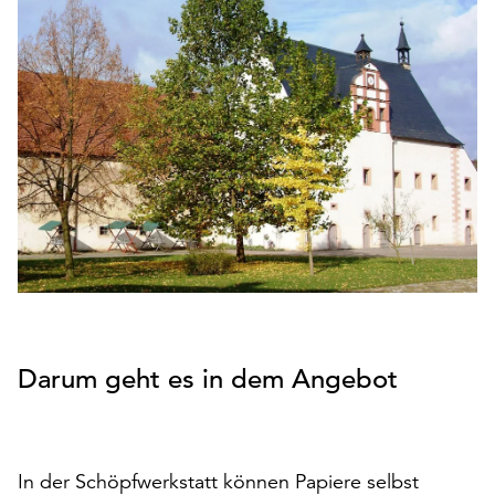
den
Betrieb
der
Seite
notwendig
sind
(funktionale
Cookies),
sowie
solche,
die
lediglich
zu
anonymen
Statistikzwecken
Darum geht es in dem Angebot
genutzt
werden.
Klicken
In der Schöpfwerkstatt können Papiere selbst
Sie