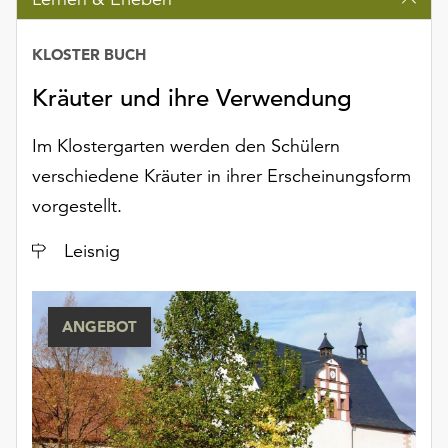
Möchten
Sie
KLOSTER BUCH
die
verwendeten
Kräuter und ihre Verwendung
Cookies
anpassen,
Im Klostergarten werden den Schülern
erreichen
Sie
verschiedene Kräuter in ihrer Erscheinungsform
die
vorgestellt.
Einstellungen
über
Ort
Leisnig
die
Schaltfläche
„Auswählen“.
ANGEBOT
Weitere
Informationen
finden
Sie
in