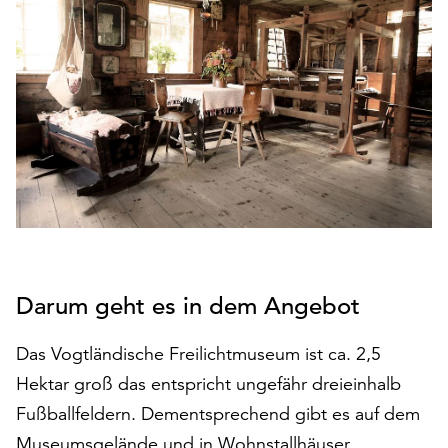
den
Betrieb
der
Seite
notwendig
sind
(funktionale
Cookies),
sowie
solche,
die
lediglich
zu
Darum geht es in dem Angebot
anonymen
Statistikzwecken
Das Vogtländische Freilichtmuseum ist ca. 2,5
genutzt
Hektar groß das entspricht ungefähr dreieinhalb
werden.
Fußballfeldern. Dementsprechend gibt es auf dem
Klicken
Museumsgelände und in Wohnstallhäuser,
Sie