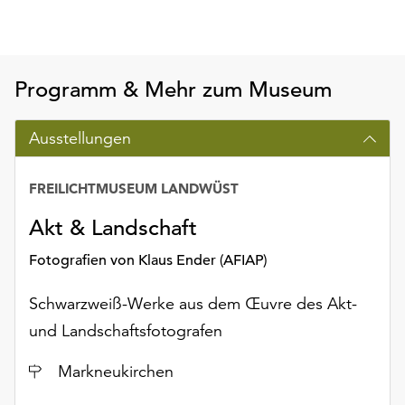
Möchten
Sie
die
verwendeten
Programm & Mehr zum Museum
Cookies
anpassen,
erreichen
Ausstellungen
Sie
die
FREILICHTMUSEUM LANDWÜST
Einstellungen
über
Akt & Landschaft
die
Schaltfläche
Fotografien von Klaus Ender (AFIAP)
„Auswählen“.
Schwarzweiß-Werke aus dem Œuvre des Akt-
Weitere
und Landschaftsfotografen
Informationen
finden
Ort
Markneukirchen
Sie
in