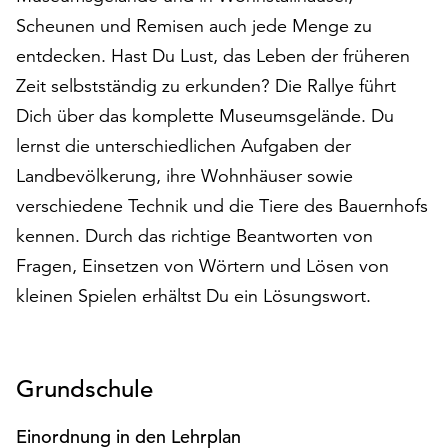
auf
Scheunen und Remisen auch jede Menge zu
„Alle
entdecken. Hast Du Lust, das Leben der früheren
akzeptieren“,
Zeit selbstständig zu erkunden? Die Rallye führt
um
alle
Dich über das komplette Museumsgelände. Du
Cookies
lernst die unterschiedlichen Aufgaben der
zu
Landbevölkerung, ihre Wohnhäuser sowie
akzeptieren.
Sie
verschiedene Technik und die Tiere des Bauernhofs
können
kennen. Durch das richtige Beantworten von
Ihr
Fragen, Einsetzen von Wörtern und Lösen von
Einverständnis
kleinen Spielen erhältst Du ein Lösungswort.
jederzeit
ändern
und
widerrufen.
Grundschule
Dafür
steht
Ihnen
Einordnung in den Lehrplan