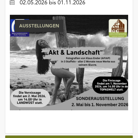
Datum
02.05.2026
bis 01.11.2026
unserer
Datenschutzerklärung
oder
AUSSTELLUNGEN
dem
Impressum
.