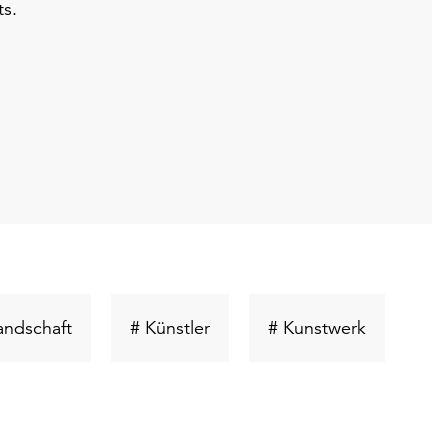
ts.
ort
Schlüsselwort
Schlüsselwort
Schlüssel
andschaft
# Künstler
# Kunstwerk
suchen
suchen
suchen