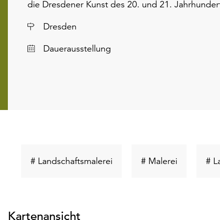
die Dresdener Kunst des 20. und 21. Jahrhunder
Ort
Dresden
Dauerausstellung
Schlüsselwort
Schlüsselw
# Landschaftsmalerei
# Malerei
# L
suchen
suchen
Kartenansicht