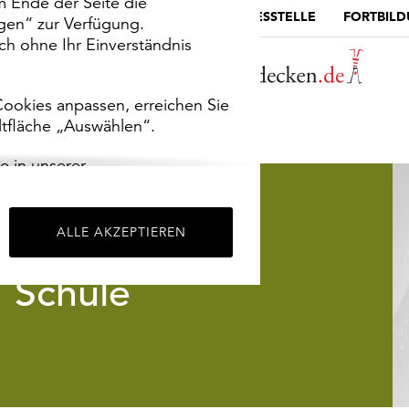
m Ende der Seite die
MUSEUMSPORTAL
DIE LANDESSTELLE
FORTBIL
ngen“ zur Verfügung.
h ohne Ihr Einverständnis
ookies anpassen, erreichen Sie
ltfläche „Auswählen“.
e in unserer
m
Impressum
.
ALLE AKZEPTIEREN
Schule