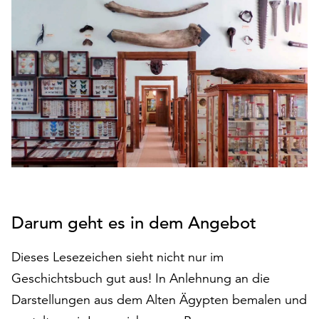
den
Betrieb
der
Seite
notwendig
sind
(funktionale
Cookies),
sowie
solche,
die
lediglich
zu
Darum geht es in dem Angebot
anonymen
Statistikzwecken
Dieses Lesezeichen sieht nicht nur im
genutzt
werden.
Geschichtsbuch gut aus! In Anlehnung an die
Darstellungen aus dem Alten Ägypten bemalen und
Klicken
Sie