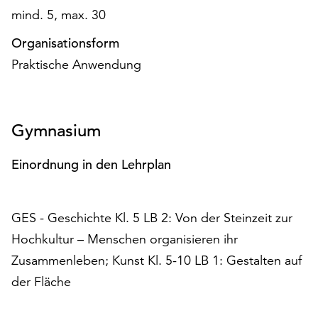
am
mind. 5, max. 30
Ende
der
Organisationsform
Seite
Praktische Anwendung
die
Schaltfläche
„Cookie-
Einstellungen“
Gymnasium
zur
Verfügung.
Einordnung in den Lehrplan
Funktionale
Cookies
werden
GES - Geschichte Kl. 5 LB 2: Von der Steinzeit zur
auch
ohne
Hochkultur – Menschen organisieren ihr
Ihr
Zusammenleben; Kunst Kl. 5-10 LB 1: Gestalten auf
Einverständnis
der Fläche
weiterhin
ausgeführt.