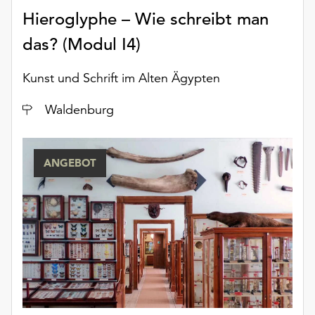
unserer
Hieroglyphe – Wie schreibt man
Datenschutzerklärung
das? (Modul I4)
oder
dem
Impressum
Kunst und Schrift im Alten Ägypten
.
Ort
Waldenburg
ANGEBOT