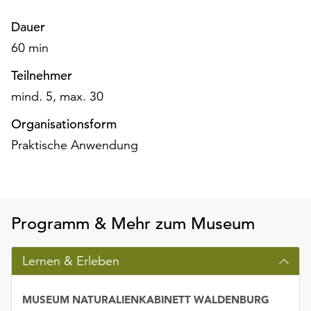
Möchten
Sie
Dauer
die
60 min
verwendeten
Cookies
Teilnehmer
anpassen,
mind. 5, max. 30
erreichen
Sie
Organisationsform
die
Praktische Anwendung
Einstellungen
über
die
Schaltfläche
„Auswählen“.
Programm & Mehr zum Museum
Weitere
Informationen
Lernen & Erleben
finden
Sie
MUSEUM NATURALIENKABINETT WALDENBURG
in