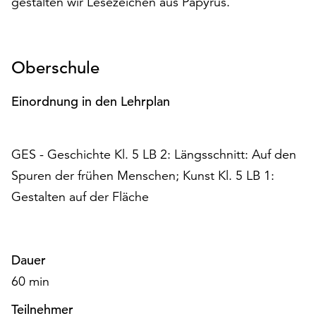
gestalten wir Lesezeichen aus Papyrus.
auf
„Alle
akzeptieren“,
um
Oberschule
alle
Cookies
Einordnung in den Lehrplan
zu
akzeptieren.
Sie
GES - Geschichte Kl. 5 LB 2: Längsschnitt: Auf den
können
Spuren der frühen Menschen; Kunst Kl. 5 LB 1:
Ihr
Einverständnis
Gestalten auf der Fläche
jederzeit
ändern
und
widerrufen.
Dauer
Dafür
60 min
steht
Ihnen
Teilnehmer