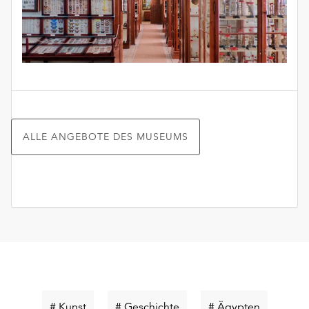
ALLE ANGEBOTE DES MUSEUMS
Schlüsselwort
Schlüsselwort
Schlüssel
# Kunst
# Geschichte
# Ägypten