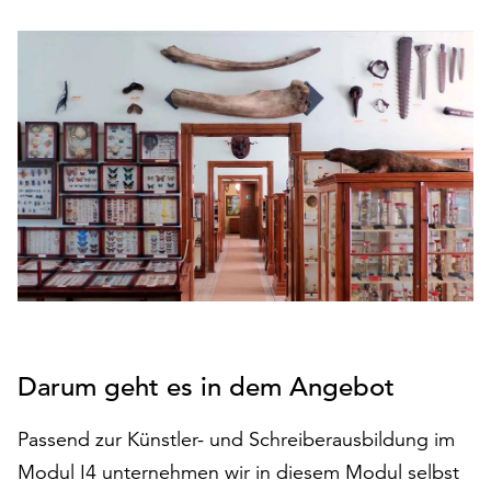
den
Betrieb
der
Seite
notwendig
sind
(funktionale
Cookies),
sowie
solche,
die
lediglich
zu
anonymen
Statistikzwecken
Darum geht es in dem Angebot
genutzt
werden.
Passend zur Künstler- und Schreiberausbildung im
Klicken
Modul I4 unternehmen wir in diesem Modul selbst
Sie