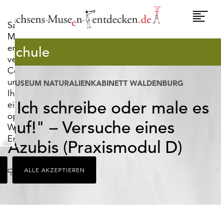
widerrufen.
Umscha
Sachsens-
Naviga
Museen-
entdecken.de
Schule
verwendet
Cookies,
um
MUSEUM NATURALIENKABINETT WALDENBURG
Ihnen
„Ich schreibe oder male es
ein
optimales
auf!" – Versuche eines
Webseiten-
Erlebnis
Azubis (Praxismodul D)
zu
bieten.
Ort
Waldenburg
ALLE AKZEPTIEREN
Dazu
zählen
Cookies,
die
für