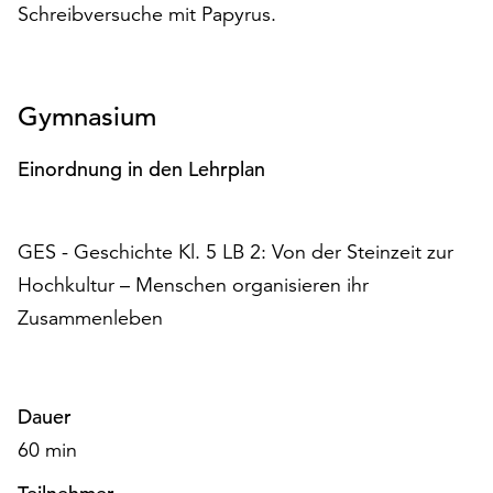
Schreibversuche mit Papyrus.
auf
„Alle
akzeptieren“,
um
Gymnasium
alle
Cookies
Einordnung in den Lehrplan
zu
akzeptieren.
Sie
können
GES - Geschichte Kl. 5 LB 2: Von der Steinzeit zur
Ihr
Hochkultur – Menschen organisieren ihr
Einverständnis
Zusammenleben
jederzeit
ändern
und
widerrufen.
Dauer
Dafür
60 min
steht
Ihnen