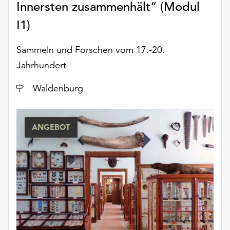
Innersten zusammenhält“ (Modul
unserer
Datenschutzerklärung
I1)
oder
dem
Sammeln und Forschen vom 17.-20.
Impressum
Jahrhundert
.
Ort
Waldenburg
ANGEBOT