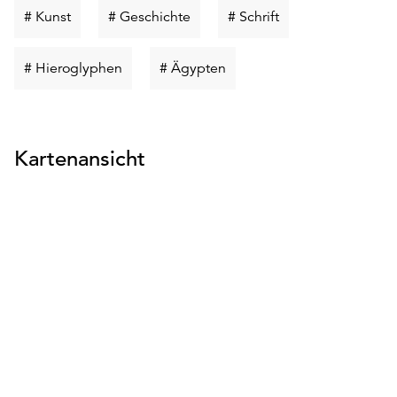
Schlüsselwort
Schlüsselwort
Schlüsselwort
# Kunst
# Geschichte
# Schrift
suchen
suchen
suchen
Schlüsselwort
Schlüsselwort
# Hieroglyphen
# Ägypten
suchen
suchen
Kartenansicht