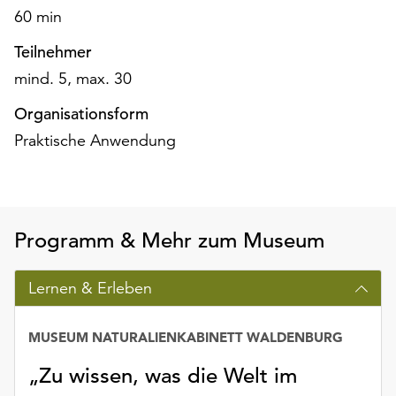
Möchten
60 min
Sie
Teilnehmer
die
verwendeten
mind. 5, max. 30
Cookies
anpassen,
Organisationsform
erreichen
Praktische Anwendung
Sie
die
Einstellungen
über
die
Programm & Mehr zum Museum
Schaltfläche
„Auswählen“.
Lernen & Erleben
Weitere
Informationen
MUSEUM NATURALIENKABINETT WALDENBURG
finden
Sie
„Zu wissen, was die Welt im
in