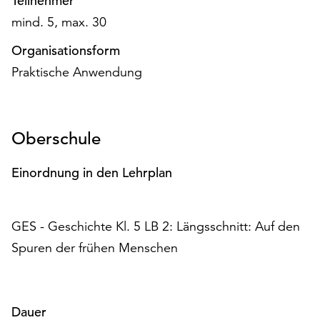
Teilnehmer
am
mind. 5, max. 30
Ende
der
Organisationsform
Seite
Praktische Anwendung
die
Schaltfläche
„Cookie-
Einstellungen“
Oberschule
zur
Verfügung.
Funktionale
Einordnung in den Lehrplan
Cookies
werden
auch
GES - Geschichte Kl. 5 LB 2: Längsschnitt: Auf den
ohne
Spuren der frühen Menschen
Ihr
Einverständnis
weiterhin
ausgeführt.
Dauer