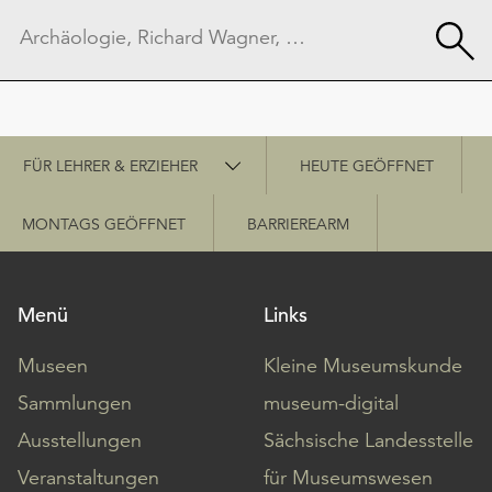
Schnellzugriff
FÜR LEHRER & ERZIEHER
HEUTE GEÖFFNET
MONTAGS GEÖFFNET
BARRIEREARM
Menü
Links
Museen
Kleine Museumskunde
Sammlungen
museum-digital
Ausstellungen
Sächsische Landesstelle
Veranstaltungen
für Museumswesen