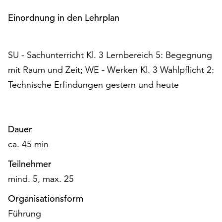
am
Ende
Einordnung in den Lehrplan
der
Seite
die
SU - Sachunterricht Kl. 3 Lernbereich 5: Begegnung
Schaltfläche
mit Raum und Zeit; WE - Werken Kl. 3 Wahlpflicht 2:
„Cookie-
Einstellungen“
Technische Erfindungen gestern und heute
zur
Verfügung.
Funktionale
Dauer
Cookies
werden
ca. 45 min
auch
Teilnehmer
ohne
Ihr
mind. 5, max. 25
Einverständnis
weiterhin
Organisationsform
ausgeführt.
Führung