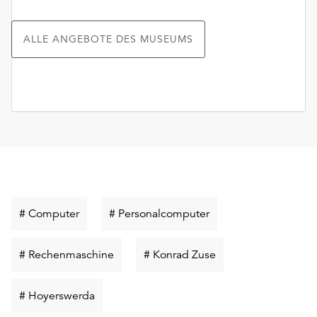
ALLE ANGEBOTE DES MUSEUMS
Schlüsselwort
Schlüsselwort
# Computer
# Personalcomputer
suchen
suchen
Schlüsselwort
Schlüsselwort
# Rechenmaschine
# Konrad Zuse
suchen
suchen
Schlüsselwort
# Hoyerswerda
suchen