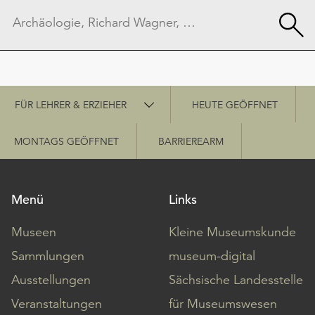
Schnellzugriff
FÜR LEHRER & ERZIEHER
HEUTE GEÖFFNET
MONTAGS GEÖFFNET
BARRIEREARM
Menü
Links
Museen
Kleine Museumskunde
Sammlungen
museum-digital
Ausstellungen
Sächsische Landesstelle
Veranstaltungen
für Museumswesen