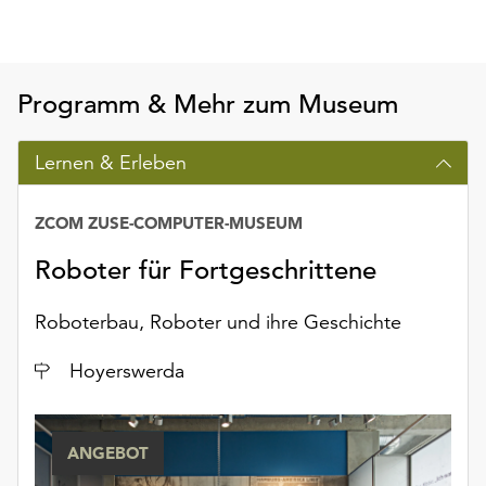
Möchten
Sie
die
verwendeten
Programm & Mehr zum Museum
Cookies
anpassen,
Lernen & Erleben
erreichen
Sie
die
ZCOM ZUSE-COMPUTER-MUSEUM
Einstellungen
über
Roboter für Fortgeschrittene
die
Schaltfläche
Roboterbau, Roboter und ihre Geschichte
„Auswählen“.
Ort
Hoyerswerda
Weitere
Informationen
finden
Sie
ANGEBOT
in