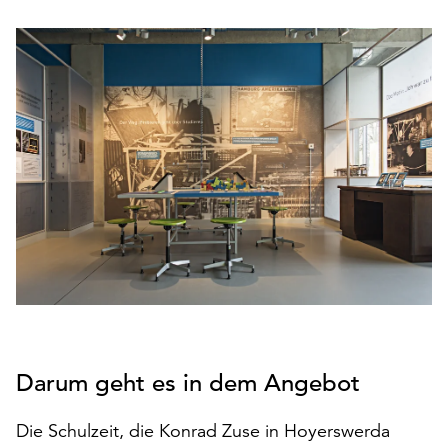
den
Betrieb
der
Seite
notwendig
sind
(funktionale
Cookies),
sowie
solche,
die
lediglich
zu
anonymen
Statistikzwecken
genutzt
Darum geht es in dem Angebot
werden.
Klicken
Die Schulzeit, die Konrad Zuse in Hoyerswerda
Sie