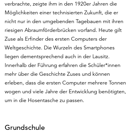
verbrachte, zeigte ihm in den 1920er Jahren die
auf
Möglichkeiten einer technisierten Zukunft, die er
„Alle
akzeptieren“,
nicht nur in den umgebenden Tagebauen mit ihren
um
riesigen Abraumförderbrücken vorfand. Heute gilt
alle
Zuse als Erfinder des ersten Computers der
Cookies
zu
Weltgeschichte. Die Wurzeln des Smartphones
akzeptieren.
liegen dementsprechend auch in der Lausitz.
Sie
Innerhalb der Führung erfahren die Schüler*innen
können
Ihr
mehr über die Geschichte Zuses und können
Einverständnis
erleben, dass die ersten Computer mehrere Tonnen
jederzeit
wogen und viele Jahre der Entwicklung benötigten,
ändern
und
um in die Hosentasche zu passen.
widerrufen.
Dafür
steht
Grundschule
Ihnen