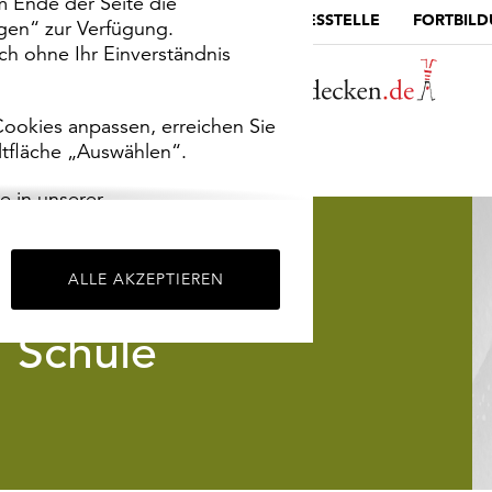
m Ende der Seite die
MUSEUMSPORTAL
DIE LANDESSTELLE
FORTBIL
ngen“ zur Verfügung.
h ohne Ihr Einverständnis
ookies anpassen, erreichen Sie
ltfläche „Auswählen“.
e in unserer
m
Impressum
.
ALLE AKZEPTIEREN
Schule