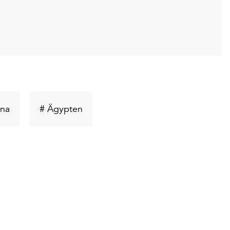
t
Schlüsselwort
Schlüsselwort
ina
# Ägypten
suchen
suchen