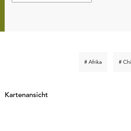
Schlüsselwor
# Afrika
# Ch
suchen
Kartenansicht