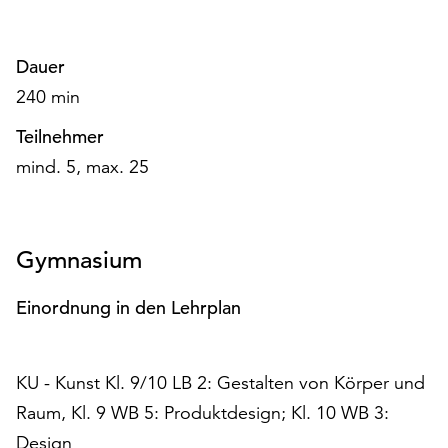
Möchten
Sie
die
Dauer
verwendeten
240 min
Cookies
anpassen,
Teilnehmer
erreichen
mind. 5, max. 25
Sie
die
Einstellungen
über
Gymnasium
die
Schaltfläche
Einordnung in den Lehrplan
„Auswählen“.
Weitere
Informationen
KU - Kunst Kl. 9/10 LB 2: Gestalten von Körper und
finden
Raum, Kl. 9 WB 5: Produktdesign; Kl. 10 WB 3:
Sie
Design
in