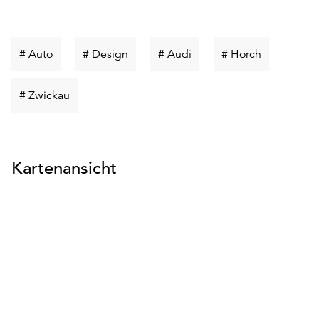
Schlüsselwort
Schlüsselwort
Schlüsselwort
Schlüsselw
# Auto
# Design
# Audi
# Horch
suchen
suchen
suchen
suchen
Schlüsselwort
# Zwickau
suchen
Kartenansicht