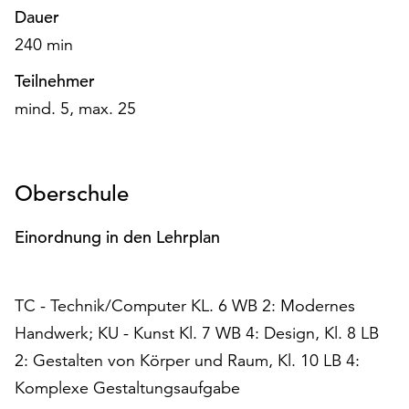
am
Dauer
Ende
240 min
der
Seite
Teilnehmer
die
mind. 5, max. 25
Schaltfläche
„Cookie-
Einstellungen“
zur
Oberschule
Verfügung.
Funktionale
Einordnung in den Lehrplan
Cookies
werden
auch
ohne
TC - Technik/Computer KL. 6 WB 2: Modernes
Ihr
Handwerk; KU - Kunst Kl. 7 WB 4: Design, Kl. 8 LB
Einverständnis
2: Gestalten von Körper und Raum, Kl. 10 LB 4:
weiterhin
ausgeführt.
Komplexe Gestaltungsaufgabe