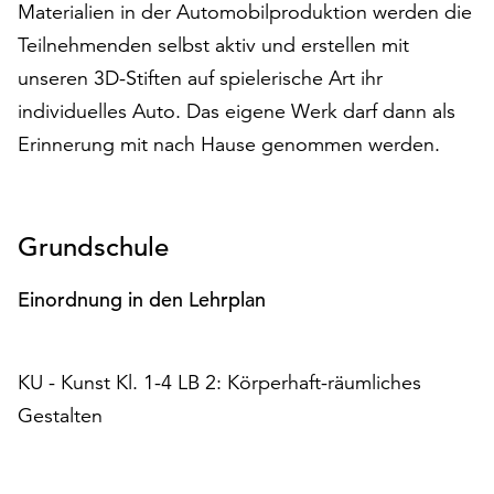
Materialien in der Automobilproduktion werden die
auf
Teilnehmenden selbst aktiv und erstellen mit
„Alle
akzeptieren“,
unseren 3D-Stiften auf spielerische Art ihr
um
individuelles Auto. Das eigene Werk darf dann als
alle
Erinnerung mit nach Hause genommen werden.
Cookies
zu
akzeptieren.
Sie
Grundschule
können
Ihr
Einordnung in den Lehrplan
Einverständnis
jederzeit
ändern
und
KU - Kunst Kl. 1-4 LB 2: Körperhaft-räumliches
widerrufen.
Gestalten
Dafür
steht
Ihnen