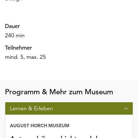
unserer
Datenschutzerklärung
oder
Dauer
dem
Impressum
240 min
.
Teilnehmer
mind. 5, max. 25
Programm & Mehr zum Museum
Lernen & Erleben
AUGUST HORCH MUSEUM