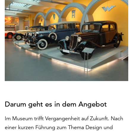
den
Betrieb
der
Seite
notwendig
sind
(funktionale
Cookies),
sowie
solche,
die
lediglich
zu
anonymen
Statistikzwecken
Darum geht es in dem Angebot
genutzt
werden.
Im Museum trifft Vergangenheit auf Zukunft. Nach
Klicken
einer kurzen Führung zum Thema Design und
Sie