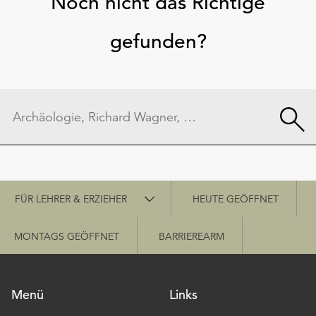
Noch nicht das Richtige
gefunden?
Schnellzugriff
FÜR LEHRER & ERZIEHER
HEUTE GEÖFFNET
MONTAGS GEÖFFNET
BARRIEREARM
Menü
Links