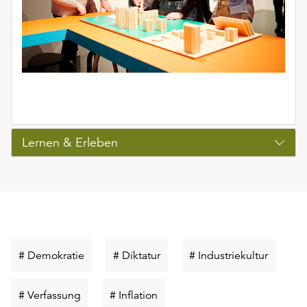
Lernen & Erleben
Schlüsselwort
Schlüsselwort
Schlüss
# Demokratie
# Diktatur
# Industriekultur
suchen
suchen
suchen
Schlüsselwort
Schlüsselwort
# Verfassung
# Inflation