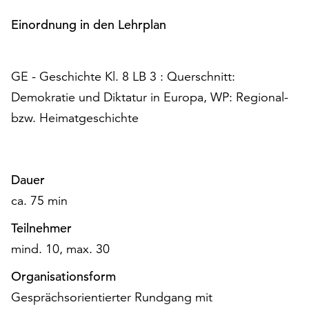
am
Ende
Einordnung in den Lehrplan
der
Seite
die
GE - Geschichte Kl. 8 LB 3 : Querschnitt:
Schaltfläche
Demokratie und Diktatur in Europa, WP: Regional-
„Cookie-
bzw. Heimatgeschichte
Einstellungen“
zur
Verfügung.
Funktionale
Dauer
Cookies
werden
ca. 75 min
auch
Teilnehmer
ohne
Ihr
mind. 10, max. 30
Einverständnis
Organisationsform
weiterhin
ausgeführt.
Gesprächsorientierter Rundgang mit