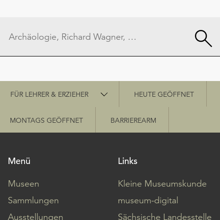
Schnellzugriff
FÜR LEHRER & ERZIEHER
HEUTE GEÖFFNET
MONTAGS GEÖFFNET
BARRIEREARM
Menü
Links
Museen
Kleine Museumskunde
Sammlungen
museum-digital
Ausstellungen
Sächsische Landesstelle