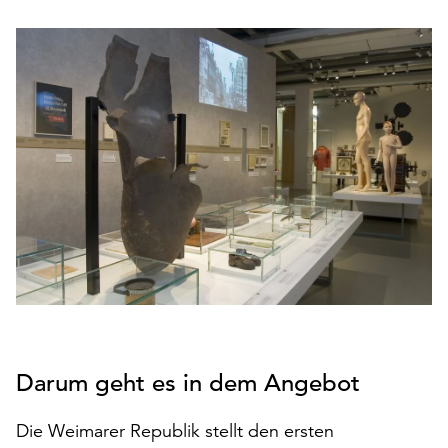
den
Betrieb
der
Seite
notwendig
sind
(funktionale
Cookies),
sowie
solche,
die
lediglich
zu
anonymen
Statistikzwecken
genutzt
Darum geht es in dem Angebot
werden.
Klicken
Die Weimarer Republik stellt den ersten
Sie