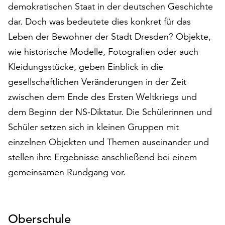
demokratischen Staat in der deutschen Geschichte
auf
dar. Doch was bedeutete dies konkret für das
„Alle
akzeptieren“,
Leben der Bewohner der Stadt Dresden? Objekte,
um
wie historische Modelle, Fotografien oder auch
alle
Kleidungsstücke, geben Einblick in die
Cookies
zu
gesellschaftlichen Veränderungen in der Zeit
akzeptieren.
zwischen dem Ende des Ersten Weltkriegs und
Sie
dem Beginn der NS-Diktatur. Die Schülerinnen und
können
Ihr
Schüler setzen sich in kleinen Gruppen mit
Einverständnis
einzelnen Objekten und Themen auseinander und
jederzeit
stellen ihre Ergebnisse anschließend bei einem
ändern
gemeinsamen Rundgang vor.
und
widerrufen.
Dafür
steht
Oberschule
Ihnen