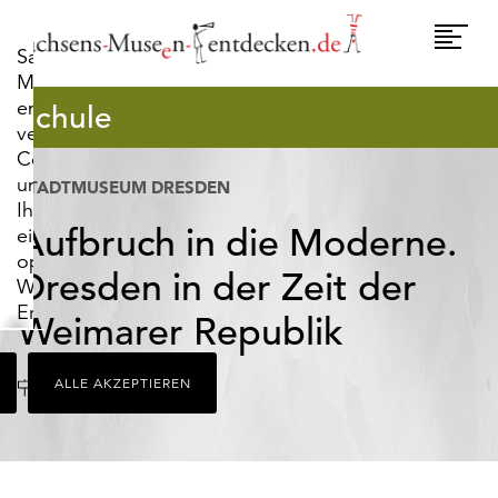
widerrufen.
Umscha
Sachsens-
Naviga
Museen-
entdecken.de
Schule
verwendet
Cookies,
um
STADTMUSEUM DRESDEN
Ihnen
Aufbruch in die Moderne.
ein
optimales
Dresden in der Zeit der
Webseiten-
Erlebnis
Weimarer Republik
zu
bieten.
Ort
Dresden
ALLE AKZEPTIEREN
Dazu
zählen
Cookies,
die
für