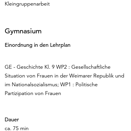
Kleingruppenarbeit
Möchten
Sie
die
verwendeten
Gymnasium
Cookies
anpassen,
erreichen
Einordnung in den Lehrplan
Sie
die
Einstellungen
GE - Geschichte Kl. 9 WP2 : Gesellschaftliche
über
Situation von Frauen in der Weimarer Republik und
die
im Nationalsozialismus; WP1 : Politische
Schaltfläche
„Auswählen“.
Partizipation von Frauen
Weitere
Informationen
finden
Dauer
Sie
ca. 75 min
in