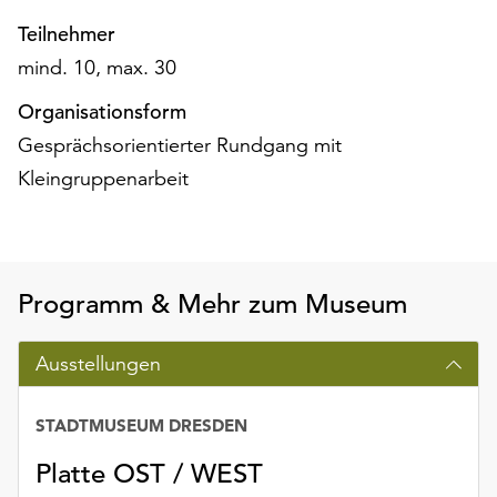
unserer
Teilnehmer
Datenschutzerklärung
mind. 10, max. 30
oder
dem
Organisationsform
Impressum
Gesprächsorientierter Rundgang mit
.
Kleingruppenarbeit
Programm & Mehr zum Museum
Ausstellungen
STADTMUSEUM DRESDEN
Platte OST / WEST