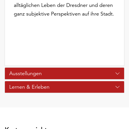
unserer
alltäglichen Leben der Dresdner und deren
Datenschutzerklärung
ganz subjektive Perspektiven auf ihre Stadt.
oder
dem
Impressum
.
Ausstellungen
Lernen & Erleben