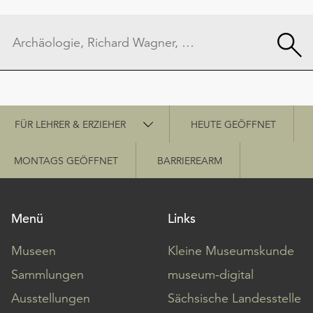
Schnellzugriff
FÜR LEHRER & ERZIEHER
HEUTE GEÖFFNET
MONTAGS GEÖFFNET
BARRIEREARM
Menü
Links
Museen
Kleine Museumskunde
Sammlungen
museum-digital
Ausstellungen
Sächsische Landesstelle