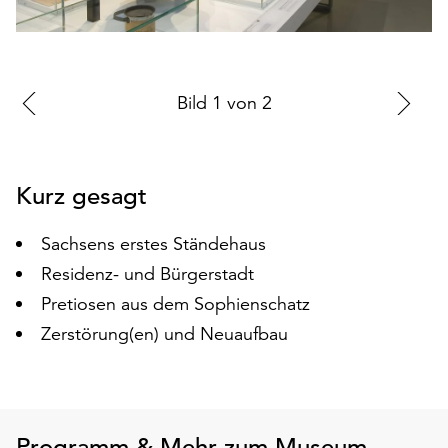
auf
„Alle
akzeptieren“,
um
Zur
Bild
1
von
2
Zu
alle
vorherigen
nä
Cookies
zu
Folie
Fo
akzeptieren.
Kurz gesagt
Sie
können
Sachsens erstes Ständehaus
Ihr
Einverständnis
Residenz- und Bürgerstadt
jederzeit
Pretiosen aus dem Sophienschatz
ändern
Zerstörung(en) und Neuaufbau
und
widerrufen.
Dafür
steht
Ihnen
Programm & Mehr zum Museum