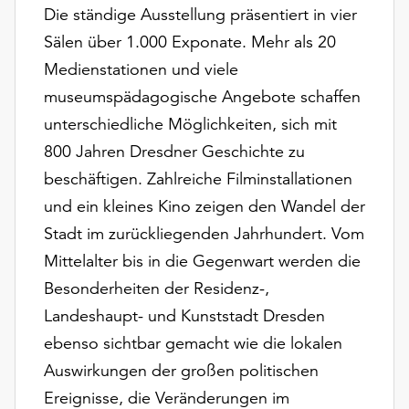
Möchten
Die ständige Ausstellung präsentiert in vier
Sie
Sälen über 1.000 Exponate. Mehr als 20
die
Medienstationen und viele
verwendeten
Cookies
museumspädagogische Angebote schaffen
anpassen,
unterschiedliche Möglichkeiten, sich mit
erreichen
800 Jahren Dresdner Geschichte zu
Sie
beschäftigen. Zahlreiche Filminstallationen
die
Einstellungen
und ein kleines Kino zeigen den Wandel der
über
Stadt im zurückliegenden Jahrhundert. Vom
die
Mittelalter bis in die Gegenwart werden die
Schaltfläche
„Auswählen“.
Besonderheiten der Residenz-,
Landeshaupt- und Kunststadt Dresden
Weitere
Informationen
ebenso sichtbar gemacht wie die lokalen
finden
Auswirkungen der großen politischen
Sie
Ereignisse, die Veränderungen im
in