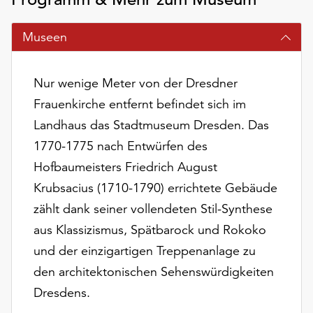
am
Ende
Museen
der
Seite
die
Nur wenige Meter von der Dresdner
Schaltfläche
„Cookie-
Frauenkirche entfernt befindet sich im
Einstellungen“
Landhaus das Stadtmuseum Dresden. Das
zur
1770-1775 nach Entwürfen des
Verfügung.
Hofbaumeisters Friedrich August
Funktionale
Cookies
Krubsacius (1710-1790) errichtete Gebäude
werden
zählt dank seiner vollendeten Stil-Synthese
auch
aus Klassizismus, Spätbarock und Rokoko
ohne
Ihr
und der einzigartigen Treppenanlage zu
Einverständnis
den architektonischen Sehenswürdigkeiten
weiterhin
Dresdens.
ausgeführt.