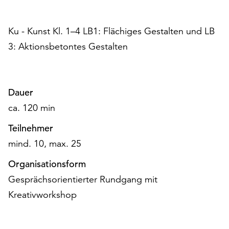
am
Ende
der
Ku - Kunst Kl. 1–4 LB1: Flächiges Gestalten und LB
Seite
3: Aktionsbetontes Gestalten
die
Schaltfläche
„Cookie-
Einstellungen“
Dauer
zur
ca. 120 min
Verfügung.
Funktionale
Teilnehmer
Cookies
mind. 10, max. 25
werden
auch
Organisationsform
ohne
Gesprächsorientierter Rundgang mit
Ihr
Einverständnis
Kreativworkshop
weiterhin
ausgeführt.