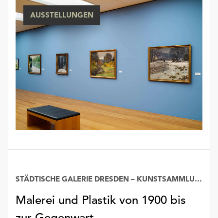
unserer
AUSSTELLUNGEN
Datenschutzerklärung
oder
dem
Impressum
.
STÄDTISCHE GALERIE DRESDEN – KUNSTSAMMLUNG
Datum
Malerei und Plastik von 1900 bis
zur Gegenwart