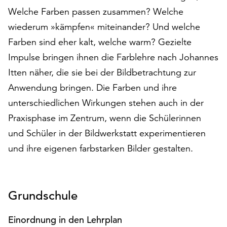
auf
Welche Farben passen zusammen? Welche
„Alle
wiederum »kämpfen« miteinander? Und welche
akzeptieren“,
Farben sind eher kalt, welche warm? Gezielte
um
alle
Impulse bringen ihnen die Farblehre nach Johannes
Cookies
Itten näher, die sie bei der Bildbetrachtung zur
zu
Anwendung bringen. Die Farben und ihre
akzeptieren.
unterschiedlichen Wirkungen stehen auch in der
Sie
können
Praxisphase im Zentrum, wenn die Schülerinnen
Ihr
und Schüler in der Bildwerkstatt experimentieren
Einverständnis
und ihre eigenen farbstarken Bilder gestalten.
jederzeit
ändern
und
widerrufen.
Grundschule
Dafür
steht
Einordnung in den Lehrplan
Ihnen