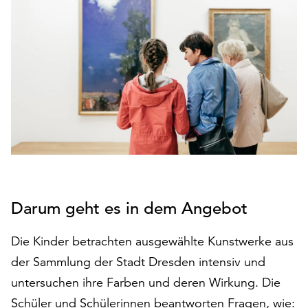
den
Betrieb
der
Seite
notwendig
sind
(funktionale
Cookies),
sowie
solche,
die
lediglich
zu
Darum geht es in dem Angebot
anonymen
Statistikzwecken
Die Kinder betrachten ausgewählte Kunstwerke aus
genutzt
der Sammlung der Stadt Dresden intensiv und
werden.
untersuchen ihre Farben und deren Wirkung. Die
Klicken
Schüler und Schülerinnen beantworten Fragen, wie:
Sie