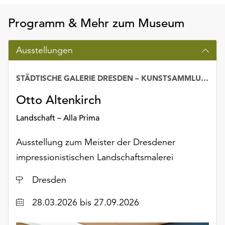
Möchten
Sie
Programm & Mehr zum Museum
die
verwendeten
Ausstellungen
Cookies
anpassen,
erreichen
STÄDTISCHE GALERIE DRESDEN – KUNSTSAMMLUNG
Sie
Otto Altenkirch
die
Einstellungen
Landschaft – Alla Prima
über
die
Ausstellung zum Meister der Dresdener
Schaltfläche
„Auswählen“.
impressionistischen Landschaftsmalerei
Weitere
Ort
Dresden
Informationen
finden
Datum
28.03.2026
bis 27.09.2026
Sie
in