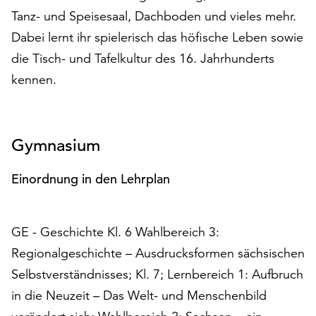
auf
Tanz- und Speisesaal, Dachboden und vieles mehr.
„Alle
Dabei lernt ihr spielerisch das höfische Leben sowie
akzeptieren“,
die Tisch- und Tafelkultur des 16. Jahrhunderts
um
alle
kennen.
Cookies
zu
akzeptieren.
Gymnasium
Sie
können
Ihr
Einordnung in den Lehrplan
Einverständnis
jederzeit
ändern
GE - Geschichte Kl. 6 Wahlbereich 3:
und
Regionalgeschichte – Ausdrucksformen sächsischen
widerrufen.
Dafür
Selbstverständnisses; Kl. 7; Lernbereich 1: Aufbruch
steht
in die Neuzeit – Das Welt- und Menschenbild
Ihnen