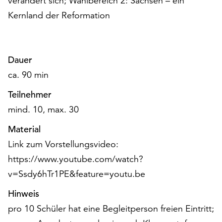
verändert sich; Wahlbereich 2: Sachsen – ein
am
Kernland der Reformation
Ende
der
Seite
die
Dauer
Schaltfläche
„Cookie-
ca. 90 min
Einstellungen“
Teilnehmer
zur
Verfügung.
mind. 10, max. 30
Funktionale
Material
Cookies
werden
Link zum Vorstellungsvideo:
auch
https://www.youtube.com/watch?
ohne
v=Ssdy6hTr1PE&feature=youtu.be
Ihr
Einverständnis
Hinweis
weiterhin
pro 10 Schüler hat eine Begleitperson freien Eintritt;
ausgeführt.