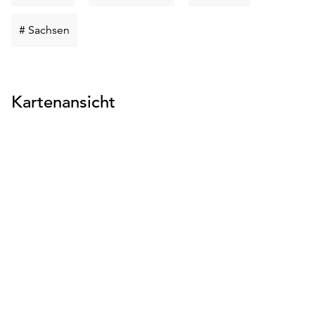
suchen
suchen
suchen
Schlüsselwort
# Sachsen
suchen
Kartenansicht