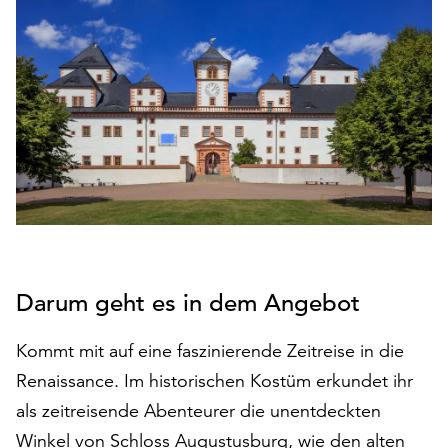
den
Betrieb
der
Seite
notwendig
sind
(funktionale
Cookies),
sowie
solche,
die
lediglich
zu
Darum geht es in dem Angebot
anonymen
Statistikzwecken
Kommt mit auf eine faszinierende Zeitreise in die
genutzt
Renaissance. Im historischen Kostüm erkundet ihr
werden.
als zeitreisende Abenteurer die unentdeckten
Klicken
Winkel von Schloss Augustusburg, wie den alten
Sie