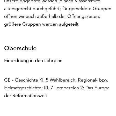
unsere Angebote werden je nach Klassenstufe
Möchten
altersgerecht durchgeführt; für gemeldete Gruppen
Sie
die
öffnen wir auch außerhalb der Öffnungszeiten;
verwendeten
größere Gruppen werden aufgeteilt
Cookies
anpassen,
erreichen
Sie
Oberschule
die
Einstellungen
Einordnung in den Lehrplan
über
die
Schaltfläche
GE - Geschichte Kl. 5 Wahlbereich: Regional- bzw.
„Auswählen“.
Heimatgeschichte; Kl. 7 Lernbereich 2: Das Europa
Weitere
der Reformationszeit
Informationen
finden
Sie
in