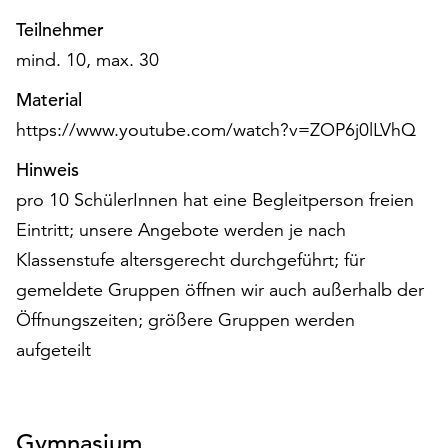
unserer
Teilnehmer
Datenschutzerklärung
mind. 10, max. 30
oder
dem
Material
Impressum
https://www.youtube.com/watch?v=ZOP6j0lLVhQ
.
Hinweis
pro 10 SchülerInnen hat eine Begleitperson freien
Eintritt; unsere Angebote werden je nach
Klassenstufe altersgerecht durchgeführt; für
gemeldete Gruppen öffnen wir auch außerhalb der
Öffnungszeiten; größere Gruppen werden
aufgeteilt
Gymnasium