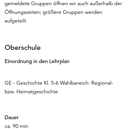
gemeldete Gruppen öffnen wir auch außerhalb der
Möchten
Sie
Öffnungszeiten; größere Gruppen werden
die
aufgeteilt
verwendeten
Cookies
anpassen,
erreichen
Oberschule
Sie
die
Einordnung in den Lehrplan
Einstellungen
über
die
GE - Geschichte Kl. 5-6 Wahlbereich: Regional-
Schaltfläche
„Auswählen“.
bzw. Heimatgeschichte
Weitere
Informationen
finden
Dauer
Sie
ca. 90 min
in