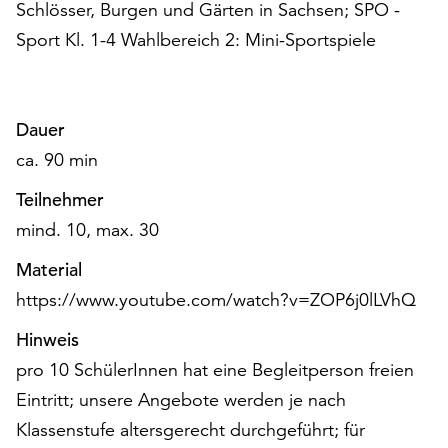
Schlösser, Burgen und Gärten in Sachsen; SPO -
am
Ende
Sport Kl. 1-4 Wahlbereich 2: Mini-Sportspiele
der
Seite
die
Schaltfläche
Dauer
„Cookie-
ca. 90 min
Einstellungen“
zur
Teilnehmer
Verfügung.
mind. 10, max. 30
Funktionale
Cookies
Material
werden
https://www.youtube.com/watch?v=ZOP6j0lLVhQ
auch
ohne
Hinweis
Ihr
pro 10 SchülerInnen hat eine Begleitperson freien
Einverständnis
Eintritt; unsere Angebote werden je nach
weiterhin
ausgeführt.
Klassenstufe altersgerecht durchgeführt; für