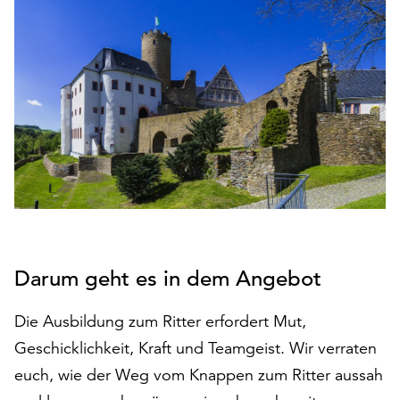
den
Betrieb
der
Seite
notwendig
sind
(funktionale
Cookies),
sowie
solche,
die
lediglich
zu
Darum geht es in dem Angebot
anonymen
Statistikzwecken
Die Ausbildung zum Ritter erfordert Mut,
genutzt
werden.
Geschicklichkeit, Kraft und Teamgeist. Wir verraten
euch, wie der Weg vom Knappen zum Ritter aussah
Klicken
Sie