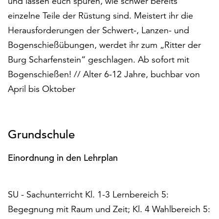
und lassen euch spüren, wie schwer bereits
auf
einzelne Teile der Rüstung sind. Meistert ihr die
„Alle
Herausforderungen der Schwert-, Lanzen- und
akzeptieren“,
um
Bogenschießübungen, werdet ihr zum „Ritter der
alle
Burg Scharfenstein“ geschlagen. Ab sofort mit
Cookies
Bogenschießen! // Alter 6-12 Jahre, buchbar von
zu
April bis Oktober
akzeptieren.
Sie
können
Ihr
Grundschule
Einverständnis
jederzeit
ändern
Einordnung in den Lehrplan
und
widerrufen.
Dafür
SU - Sachunterricht Kl. 1-3 Lernbereich 5:
steht
Begegnung mit Raum und Zeit; Kl. 4 Wahlbereich 5:
Ihnen