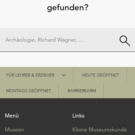
gefunden?
Schnellzugriff
FÜR LEHRER & ERZIEHER
HEUTE GEÖFFNET
MONTAGS GEÖFFNET
BARRIEREARM
Menü
Links
Museen
Kleine Museumskunde