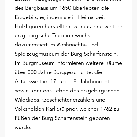
Möchten
des Bergbaus um 1650 überlebten die
Sie
Erzgebirgler, indem sie in Heimarbeit
die
verwendeten
Holzfiguren herstellten, woraus eine weitere
Cookies
erzgebirgische Tradition wuchs,
anpassen,
dokumentiert im Weihnachts- und
erreichen
Sie
Spielzeugmuseum der Burg Scharfenstein.
die
Im Burgmuseum informieren weitere Räume
Einstellungen
über 800 Jahre Burggeschichte, die
über
Alltagswelt im 17. und 18. Jahrhundert
die
Schaltfläche
sowie über das Leben des erzgebirgischen
„Auswählen“.
Wilddiebs, Geschichtenerzählers und
Weitere
Volkshelden Karl Stülpner, welcher 1762 zu
Informationen
Füßen der Burg Scharfenstein geboren
finden
wurde.
Sie
in