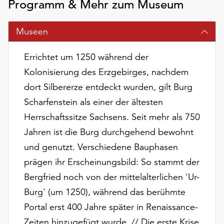
Programm & Mehr zum Museum
am
Ende
der
Museen
Seite
die
Errichtet um 1250 während der
Schaltfläche
Kolonisierung des Erzgebirges, nachdem
„Cookie-
Einstellungen“
dort Silbererze entdeckt wurden, gilt Burg
zur
Scharfenstein als einer der ältesten
Verfügung.
Herrschaftssitze Sachsens. Seit mehr als 750
Funktionale
Cookies
Jahren ist die Burg durchgehend bewohnt
werden
und genutzt. Verschiedene Bauphasen
auch
prägen ihr Erscheinungsbild: So stammt der
ohne
Bergfried noch von der mittelalterlichen 'Ur-
Ihr
Einverständnis
Burg' (um 1250), während das berühmte
weiterhin
Portal erst 400 Jahre später in Renaissance-
ausgeführt.
Zeiten hinzugefügt wurde. // Die erste Krise