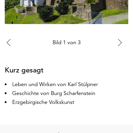
auf
„Alle
akzeptieren“,
um
alle
Cookies
Zur
Bild
1
von
3
Zu
zu
vorherigen
nä
akzeptieren.
Sie
Folie
Fo
können
Kurz gesagt
Ihr
Einverständnis
Leben und Wirken von Karl Stülpner
jederzeit
Geschichte von Burg Scharfenstein
ändern
und
Erzgebirgische Volkskunst
widerrufen.
Dafür
steht
Ihnen