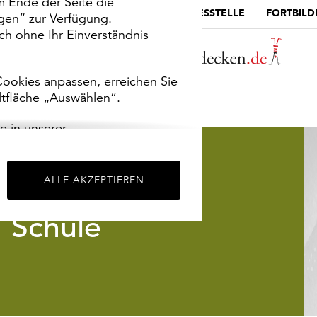
m Ende der Seite die
MUSEUMSPORTAL
DIE LANDESSTELLE
FORTBIL
ngen“ zur Verfügung.
h ohne Ihr Einverständnis
ookies anpassen, erreichen Sie
ltfläche „Auswählen“.
e in unserer
m
Impressum
.
ALLE AKZEPTIEREN
Schule