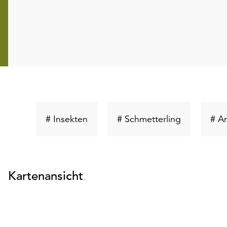
Schlüsselwort
Schlüsselw
# Insekten
# Schmetterling
# A
suchen
suchen
Kartenansicht