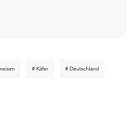
ort
Schlüsselwort
Schlüsselwort
Schlüsselwort
meisen
# Käfer
# Deutschland
suchen
suchen
suchen