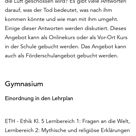
die Luft geschossen wird? Es gibt viele Antworten
auf
darauf, was der Tod bedeutet, was nach ihm
„Alle
kommen könnte und wie man mit ihm umgeht.
akzeptieren“,
um
Einige dieser Antworten werden diskutiert. Dieses
alle
Angebot kann als Onlinekurs oder als Vor-Ort Kurs
Cookies
in der Schule gebucht werden. Das Angebot kann
zu
akzeptieren.
auch als Förderschulangebot gebucht werden.
Sie
können
Ihr
Gymnasium
Einverständnis
jederzeit
ändern
Einordnung in den Lehrplan
und
widerrufen.
Dafür
ETH - Ethik Kl. 5 Lernbereich 1: Fragen an die Welt,
steht
Lernbereich 2: Mythische und religiöse Erklärungen
Ihnen