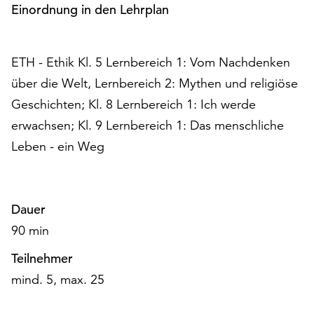
Möchten
Einordnung in den Lehrplan
Sie
die
verwendeten
ETH - Ethik Kl. 5 Lernbereich 1: Vom Nachdenken
Cookies
über die Welt, Lernbereich 2: Mythen und religiöse
anpassen,
Geschichten; Kl. 8 Lernbereich 1: Ich werde
erreichen
Sie
erwachsen; Kl. 9 Lernbereich 1: Das menschliche
die
Leben - ein Weg
Einstellungen
über
die
Schaltfläche
Dauer
„Auswählen“.
90 min
Weitere
Teilnehmer
Informationen
finden
mind. 5, max. 25
Sie
in