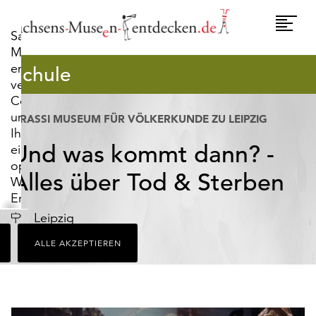
widerrufen.
Umscha
Sachsens-
Naviga
Museen-
entdecken.de
Schule
verwendet
Cookies,
um
GRASSI MUSEUM FÜR VÖLKERKUNDE ZU LEIPZIG
Ihnen
Und was kommt dann? -
ein
optimales
Alles über Tod & Sterben
Webseiten-
Erlebnis
zu
Ort
Leipzig
bieten.
ALLE AKZEPTIEREN
Dazu
zählen
Cookies,
die
für