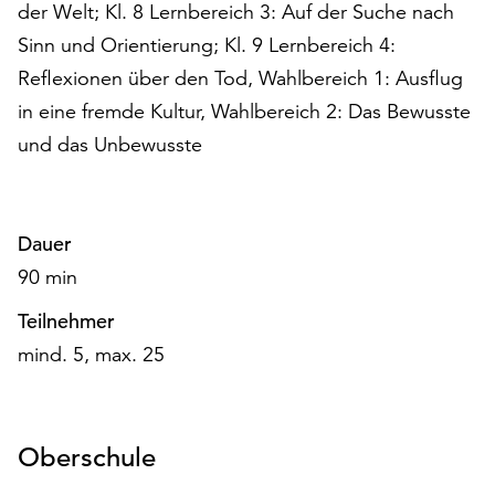
am
der Welt; Kl. 8 Lernbereich 3: Auf der Suche nach
Ende
Sinn und Orientierung; Kl. 9 Lernbereich 4:
der
Reflexionen über den Tod, Wahlbereich 1: Ausflug
Seite
in eine fremde Kultur, Wahlbereich 2: Das Bewusste
die
Schaltfläche
und das Unbewusste
„Cookie-
Einstellungen“
zur
Verfügung.
Dauer
Funktionale
90 min
Cookies
werden
Teilnehmer
auch
mind. 5, max. 25
ohne
Ihr
Einverständnis
weiterhin
Oberschule
ausgeführt.