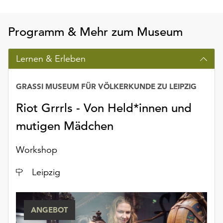
unserer
Datenschutzerklärung
Programm & Mehr zum Museum
oder
dem
Impressum
Lernen & Erleben
.
GRASSI MUSEUM FÜR VÖLKERKUNDE ZU LEIPZIG
Riot Grrrls - Von Held*innen und
mutigen Mädchen
Workshop
Ort
Leipzig
ANGEBOT