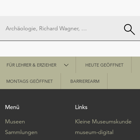
Schnellzugriff
FÜR LEHRER & ERZIEHER
HEUTE GEÖFFNET
MONTAGS GEÖFFNET
BARRIEREARM
Menü
Links
Museen
Kleine Museumskunde
Sammlungen
museum-digital