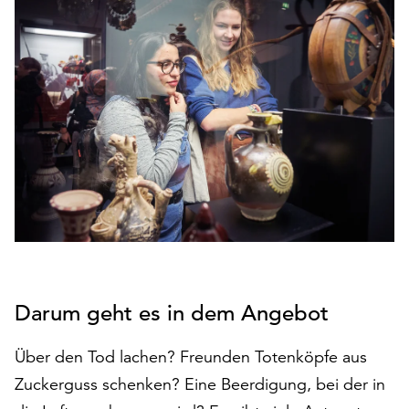
den
Betrieb
der
Seite
notwendig
sind
(funktionale
Cookies),
sowie
solche,
die
lediglich
zu
anonymen
Statistikzwecken
Darum geht es in dem Angebot
genutzt
werden.
Über den Tod lachen? Freunden Totenköpfe aus
Zuckerguss schenken? Eine Beerdigung, bei der in
Klicken
Sie