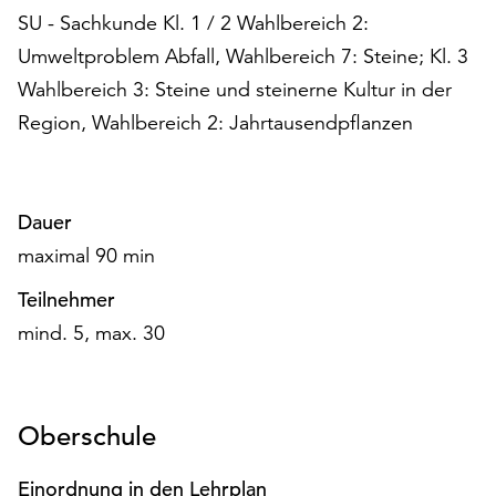
am
SU - Sachkunde Kl. 1 / 2 Wahlbereich 2:
Ende
Umweltproblem Abfall, Wahlbereich 7: Steine; Kl. 3
der
Seite
Wahlbereich 3: Steine und steinerne Kultur in der
die
Region, Wahlbereich 2: Jahrtausendpflanzen
Schaltfläche
„Cookie-
Einstellungen“
zur
Dauer
Verfügung.
maximal 90 min
Funktionale
Cookies
Teilnehmer
werden
mind. 5, max. 30
auch
ohne
Ihr
Einverständnis
Oberschule
weiterhin
ausgeführt.
Einordnung in den Lehrplan