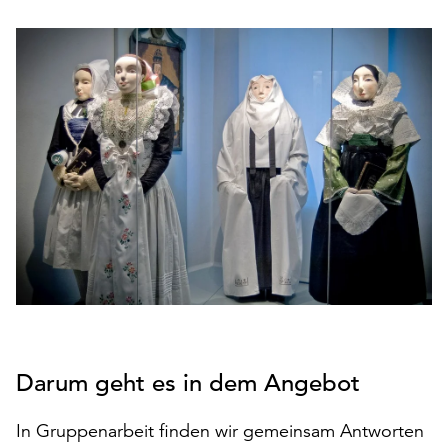
den
Betrieb
der
Seite
notwendig
sind
(funktionale
Cookies),
sowie
solche,
die
lediglich
zu
anonymen
Statistikzwecken
genutzt
Darum geht es in dem Angebot
werden.
Klicken
In Gruppenarbeit finden wir gemeinsam Antworten
Sie