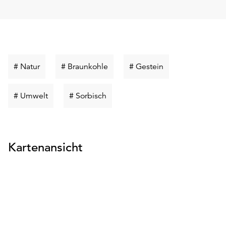
Schlüsselwort
Schlüsselwort
Schlüsselwort
# Natur
# Braunkohle
# Gestein
suchen
suchen
suchen
Schlüsselwort
Schlüsselwort
# Umwelt
# Sorbisch
suchen
suchen
Kartenansicht