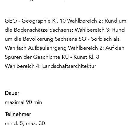
Möchten
Sie
die
GEO - Geographie Kl. 10 Wahlbereich 2: Rund um
verwendeten
die Bodenschätze Sachsens; Wahlbereich 3: Rund
Cookies
anpassen,
um die Bevölkerung Sachsens SO - Sorbisch als
erreichen
Wahlfach Aufbaulehrgang Wahlbereich 2: Auf den
Sie
Spuren der Geschichte KU - Kunst Kl. 8
die
Wahlbereich 4: Landschaftsarchitektur
Einstellungen
über
die
Schaltfläche
Dauer
„Auswählen“.
maximal 90 min
Weitere
Informationen
Teilnehmer
finden
mind. 5, max. 30
Sie
in