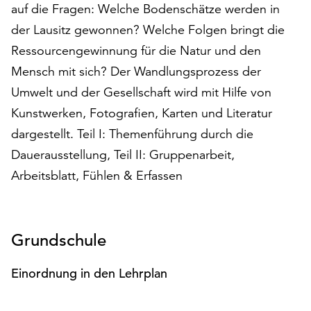
auf die Fragen: Welche Bodenschätze werden in
auf
der Lausitz gewonnen? Welche Folgen bringt die
„Alle
akzeptieren“,
Ressourcengewinnung für die Natur und den
um
Mensch mit sich? Der Wandlungsprozess der
alle
Umwelt und der Gesellschaft wird mit Hilfe von
Cookies
zu
Kunstwerken, Fotografien, Karten und Literatur
akzeptieren.
dargestellt. Teil I: Themenführung durch die
Sie
Dauerausstellung, Teil II: Gruppenarbeit,
können
Ihr
Arbeitsblatt, Fühlen & Erfassen
Einverständnis
jederzeit
ändern
und
Grundschule
widerrufen.
Dafür
Einordnung in den Lehrplan
steht
Ihnen