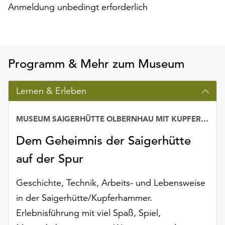
am
Anmeldung unbedingt erforderlich
Ende
der
Seite
die
Programm & Mehr zum Museum
Schaltfläche
„Cookie-
Einstellungen“
Lernen & Erleben
zur
Verfügung.
MUSEUM SAIGERHÜTTE OLBERNHAU MIT KUPFERHAMMER
Funktionale
Cookies
Dem Geheimnis der Saigerhütte
werden
auch
auf der Spur
ohne
Ihr
Geschichte, Technik, Arbeits- und Lebensweise
Einverständnis
in der Saigerhütte/Kupferhammer.
weiterhin
Erlebnisführung mit viel Spaß, Spiel,
ausgeführt.