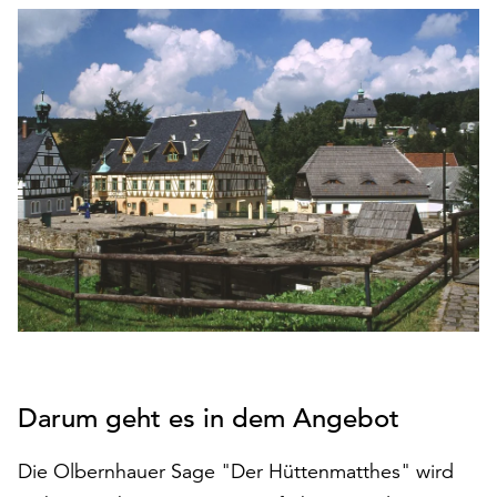
den
Betrieb
der
Seite
notwendig
sind
(funktionale
Cookies),
sowie
solche,
die
lediglich
zu
anonymen
Statistikzwecken
genutzt
Darum geht es in dem Angebot
werden.
Klicken
Die Olbernhauer Sage "Der Hüttenmatthes" wird
Sie