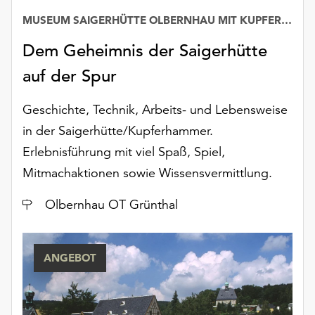
unserer
MUSEUM SAIGERHÜTTE OLBERNHAU MIT KUPFERHAMMER
Datenschutzerklärung
oder
Dem Geheimnis der Saigerhütte
dem
auf der Spur
Impressum
.
Geschichte, Technik, Arbeits- und Lebensweise
in der Saigerhütte/Kupferhammer.
Erlebnisführung mit viel Spaß, Spiel,
Mitmachaktionen sowie Wissensvermittlung.
Ort
Olbernhau OT Grünthal
ANGEBOT