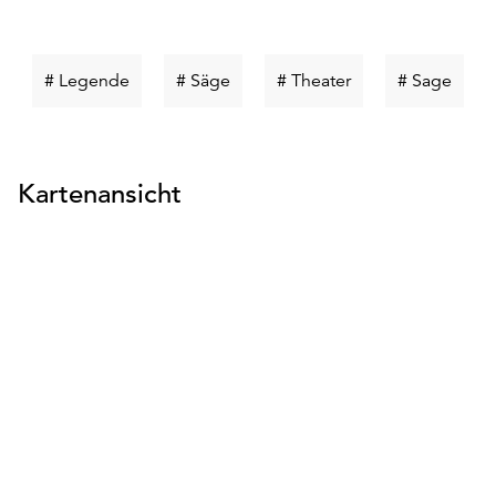
Schlüsselwort
Schlüsselwort
Schlüsselwort
Schlü
# Legende
# Säge
# Theater
# Sage
suchen
suchen
suchen
such
Kartenansicht