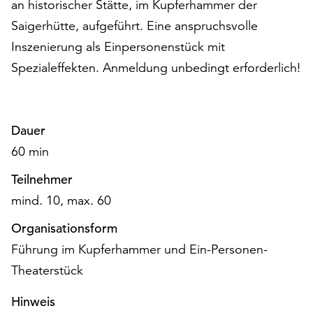
an historischer Stätte, im Kupferhammer der
auf
Saigerhütte, aufgeführt. Eine anspruchsvolle
„Alle
Inszenierung als Einpersonenstück mit
akzeptieren“,
um
Spezialeffekten. Anmeldung unbedingt erforderlich!
alle
Cookies
zu
akzeptieren.
Dauer
Sie
60 min
können
Ihr
Teilnehmer
Einverständnis
mind. 10, max. 60
jederzeit
ändern
Organisationsform
und
Führung im Kupferhammer und Ein-Personen-
widerrufen.
Theaterstück
Dafür
steht
Hinweis
Ihnen