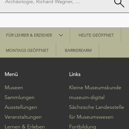
Schnellzugriff
FÜR LEHRER & ERZIEHER
HEUTE GEÖFFNET
MONTAGS GEÖFFNET
BARRIEREARM
Menü
Links
Museen
Kleine Museumskunde
Sammlungen
museum-digital
Ausstellungen
Sächsische Landesstelle
Veranstaltungen
für Museumswesen
Lernen & Erleben
Fortbildung