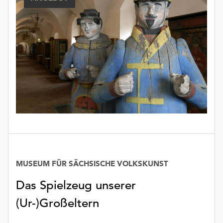
Möchten
Sie
die
verwendeten
Cookies
anpassen,
erreichen
Sie
die
Einstellungen
über
die
Schaltfläche
„Auswählen“.
MUSEUM FÜR SÄCHSISCHE VOLKSKUNST
Weitere
Das Spielzeug unserer
Informationen
finden
(Ur-)Großeltern
Sie
in