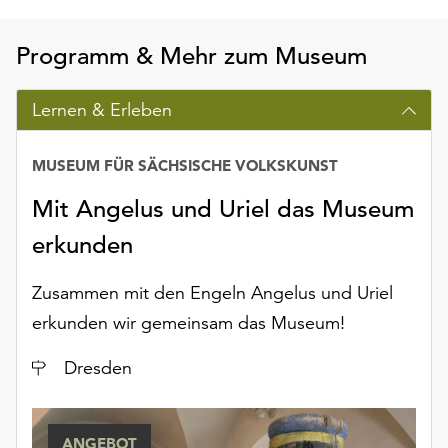
am
Ende
Programm & Mehr zum Museum
der
Seite
die
Lernen & Erleben
Schaltfläche
„Cookie-
MUSEUM FÜR SÄCHSISCHE VOLKSKUNST
Einstellungen“
zur
Mit Angelus und Uriel das Museum
Verfügung.
Funktionale
erkunden
Cookies
werden
Zusammen mit den Engeln Angelus und Uriel
auch
erkunden wir gemeinsam das Museum!
ohne
Ihr
Ort
Dresden
Einverständnis
weiterhin
ausgeführt.
ANGEBOT