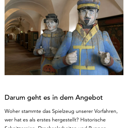
den
Betrieb
der
Seite
notwendig
sind
(funktionale
Cookies),
sowie
solche,
die
lediglich
zu
anonymen
Darum geht es in dem Angebot
Statistikzwecken
genutzt
werden.
Woher stammte das Spielzeug unserer Vorfahren,
wer hat es als erstes hergestellt? Historische
Klicken
Sie