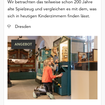
Wir betrachten das teilweise schon 200 Jahre
unserer
alte Spielzeug und vergleichen es mit dem, was
Datenschutzerklärung
oder
sich in heutigen Kinderzimmern finden lässt.
dem
Impressum
Ort
Dresden
.
ANGEBOT