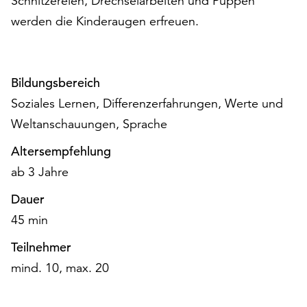
Schnitzereien, Drechselarbeiten und Puppen
auf
werden die Kinderaugen erfreuen.
„Alle
akzeptieren“,
um
alle
Bildungsbereich
Cookies
Soziales Lernen, Differenzerfahrungen, Werte und
zu
Weltanschauungen, Sprache
akzeptieren.
Sie
Altersempfehlung
können
ab 3 Jahre
Ihr
Einverständnis
Dauer
jederzeit
ändern
45 min
und
Teilnehmer
widerrufen.
Dafür
mind. 10, max. 20
steht
Ihnen