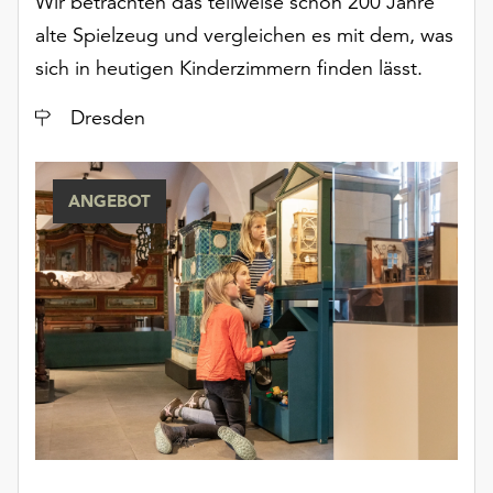
Wir betrachten das teilweise schon 200 Jahre
unserer
alte Spielzeug und vergleichen es mit dem, was
Datenschutzerklärung
sich in heutigen Kinderzimmern finden lässt.
oder
dem
Ort
Dresden
Impressum
.
ANGEBOT