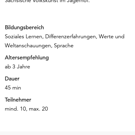
Sächsische Volkskunst im Jägerhof.
auf
„Alle
akzeptieren“,
um
Bildungsbereich
alle
Soziales Lernen, Differenzerfahrungen, Werte und
Cookies
Weltanschauungen, Sprache
zu
akzeptieren.
Altersempfehlung
Sie
ab 3 Jahre
können
Ihr
Dauer
Einverständnis
45 min
jederzeit
ändern
Teilnehmer
und
mind. 10, max. 20
widerrufen.
Dafür
steht
Ihnen