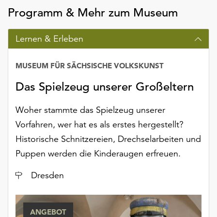
am
Programm & Mehr zum Museum
Ende
der
Seite
Lernen & Erleben
die
Schaltfläche
MUSEUM FÜR SÄCHSISCHE VOLKSKUNST
„Cookie-
Einstellungen“
Das Spielzeug unserer Großeltern
zur
Verfügung.
Woher stammte das Spielzeug unserer
Funktionale
Vorfahren, wer hat es als erstes hergestellt?
Cookies
werden
Historische Schnitzereien, Drechselarbeiten und
auch
Puppen werden die Kinderaugen erfreuen.
ohne
Ihr
Ort
Dresden
Einverständnis
weiterhin
ausgeführt.
ANGEBOT