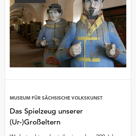
Möchten
Sie
die
verwendeten
Cookies
anpassen,
erreichen
Sie
die
Einstellungen
über
die
Schaltfläche
„Auswählen“.
MUSEUM FÜR SÄCHSISCHE VOLKSKUNST
Weitere
Das Spielzeug unserer
Informationen
finden
(Ur-)Großeltern
Sie
in