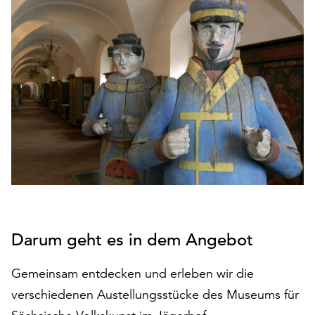
den
Betrieb
der
Seite
notwendig
sind
(funktionale
Cookies),
sowie
solche,
die
lediglich
zu
anonymen
Darum geht es in dem Angebot
Statistikzwecken
genutzt
werden.
Gemeinsam entdecken und erleben wir die
verschiedenen Austellungsstücke des Museums für
Klicken
Sie