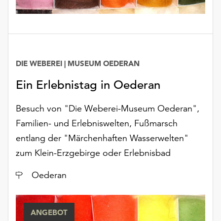
Möchten
Sie
die
verwendeten
Cookies
anpassen,
DIE WEBEREI | MUSEUM OEDERAN
erreichen
Ein Erlebnistag in Oederan
Sie
die
Besuch von "Die Weberei-Museum Oederan",
Einstellungen
über
Familien- und Erlebniswelten, Fußmarsch
die
entlang der "Märchenhaften Wasserwelten"
Schaltfläche
zum Klein-Erzgebirge oder Erlebnisbad
„Auswählen“.
Weitere
Ort
Oederan
Informationen
finden
Sie
ANGEBOT
in