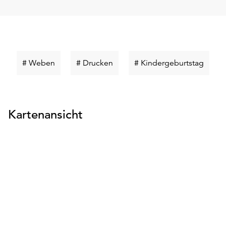
Schlüsselwort
Schlüsselwort
Schlüs
# Weben
# Drucken
# Kindergeburtstag
suchen
suchen
suche
Kartenansicht