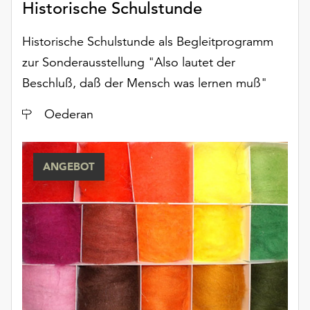
Historische Schulstunde
am
Ende
der
Historische Schulstunde als Begleitprogramm
Seite
zur Sonderausstellung "Also lautet der
die
Beschluß, daß der Mensch was lernen muß"
Schaltfläche
„Cookie-
Ort
Oederan
Einstellungen“
zur
Verfügung.
Funktionale
ANGEBOT
Cookies
werden
auch
ohne
Ihr
Einverständnis
weiterhin
ausgeführt.