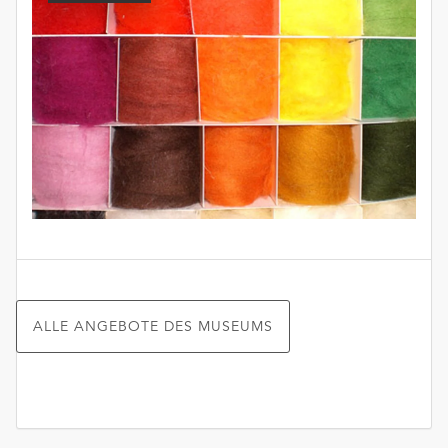
unserer
Datenschutzerklärung
oder
dem
Impressum
.
ALLE ANGEBOTE DES MUSEUMS