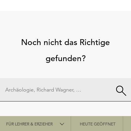
Noch nicht das Richtige
gefunden?
Schnellzugriff
FÜR LEHRER & ERZIEHER
HEUTE GEÖFFNET