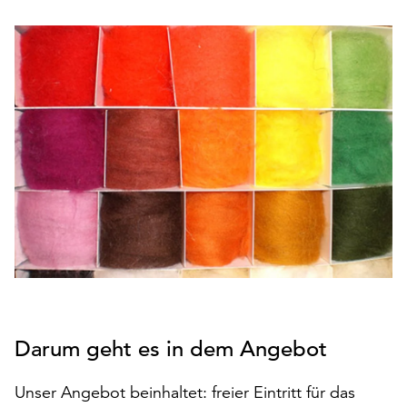
den
Betrieb
der
Seite
notwendig
sind
(funktionale
Cookies),
sowie
solche,
die
lediglich
zu
anonymen
Statistikzwecken
genutzt
Darum geht es in dem Angebot
werden.
Klicken
Unser Angebot beinhaltet: freier Eintritt für das
Sie