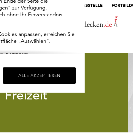
m Ende der Seite die
MUSEUMSPORTAL
DIE LANDESSTELLE
FORTBIL
ngen“ zur Verfügung.
h ohne Ihr Einverständnis
ookies anpassen, erreichen Sie
ltfläche „Auswählen“.
e in unserer
m
Impressum
.
ALLE AKZEPTIEREN
Freizeit