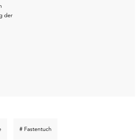
h
g der
Schlüsselwort
Schlüsselwort
e
# Fastentuch
suchen
suchen