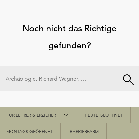
Noch nicht das Richtige
gefunden?
Schnellzugriff
FÜR LEHRER & ERZIEHER
HEUTE GEÖFFNET
MONTAGS GEÖFFNET
BARRIEREARM