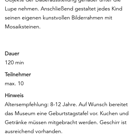
auf
Lupe nehmen. Anschließend gestaltet jedes Kind
„Alle
seinen eigenen kunstvollen Bilderrahmen mit
akzeptieren“,
Mosaiksteinen.
um
alle
Cookies
zu
Dauer
akzeptieren.
Sie
120 min
können
Teilnehmer
Ihr
Einverständnis
max. 10
jederzeit
Hinweis
ändern
und
Altersempfehlung: 8-12 Jahre. Auf Wunsch bereitet
widerrufen.
das Museum eine Geburtstagstafel vor. Kuchen und
Dafür
Getränke müssen mitgebracht werden. Geschirr ist
steht
Ihnen
ausreichend vorhanden.