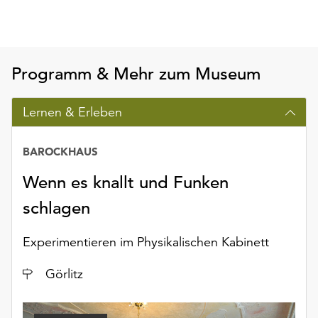
am
Ende
der
Seite
Programm & Mehr zum Museum
die
Schaltfläche
„Cookie-
Lernen & Erleben
Einstellungen“
zur
BAROCKHAUS
Verfügung.
Funktionale
Wenn es knallt und Funken
Cookies
werden
schlagen
auch
ohne
Experimentieren im Physikalischen Kabinett
Ihr
Einverständnis
Ort
Görlitz
weiterhin
ausgeführt.