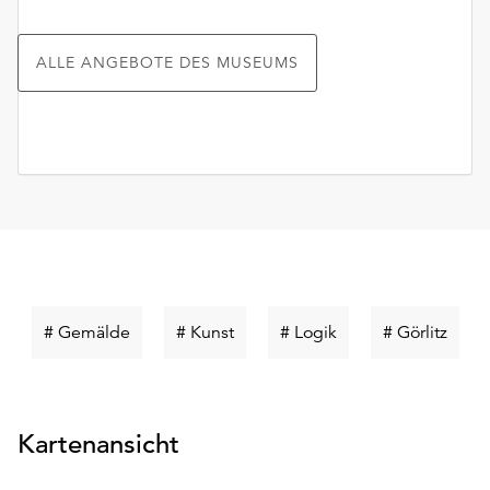
ALLE ANGEBOTE DES MUSEUMS
Schlüsselwort
Schlüsselwort
Schlüsselwort
Schlü
# Gemälde
# Kunst
# Logik
# Görlitz
suchen
suchen
suchen
such
Kartenansicht