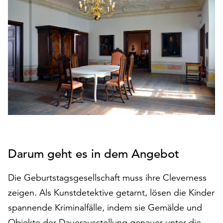
den
Betrieb
der
Seite
notwendig
sind
(funktionale
Cookies),
sowie
solche,
die
lediglich
zu
Darum geht es in dem Angebot
anonymen
Statistikzwecken
Die Geburtstagsgesellschaft muss ihre Cleverness
genutzt
werden.
zeigen. Als Kunstdetektive getarnt, lösen die Kinder
spannende Kriminalfälle, indem sie Gemälde und
Klicken
Sie
Objekte der Dauerausstellung genauer unter die