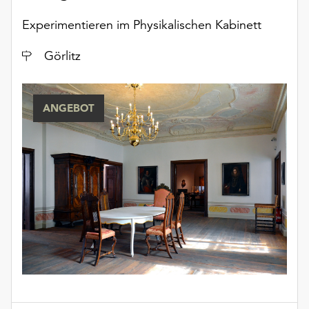
unserer
Experimentieren im Physikalischen Kabinett
Datenschutzerklärung
oder
Ort
Görlitz
dem
Impressum
.
ANGEBOT