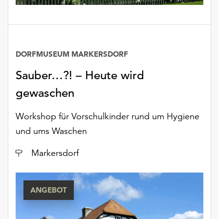
unserer
Datenschutzerklärung
oder
dem
Impressum
DORFMUSEUM MARKERSDORF
.
Sauber…?! – Heute wird
gewaschen
Workshop für Vorschulkinder rund um Hygiene
und ums Waschen
Ort
Markersdorf
ANGEBOT