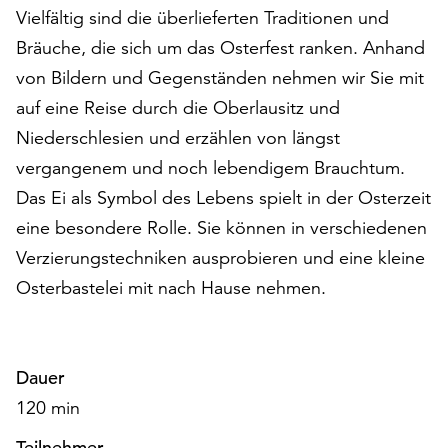
Vielfältig sind die überlieferten Traditionen und
auf
„Alle
Bräuche, die sich um das Osterfest ranken. Anhand
akzeptieren“,
von Bildern und Gegenständen nehmen wir Sie mit
um
auf eine Reise durch die Oberlausitz und
alle
Cookies
Niederschlesien und erzählen von längst
zu
vergangenem und noch lebendigem Brauchtum.
akzeptieren.
Das Ei als Symbol des Lebens spielt in der Osterzeit
Sie
eine besondere Rolle. Sie können in verschiedenen
können
Ihr
Verzierungstechniken ausprobieren und eine kleine
Einverständnis
Osterbastelei mit nach Hause nehmen.
jederzeit
ändern
und
widerrufen.
Dauer
Dafür
120 min
steht
Ihnen
Teilnehmer