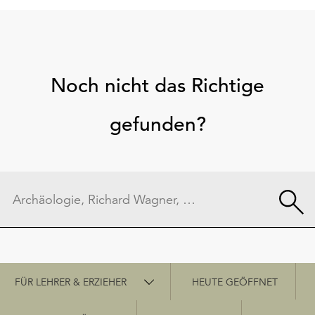
Noch nicht das Richtige
gefunden?
Schnellzugriff
FÜR LEHRER & ERZIEHER
HEUTE GEÖFFNET