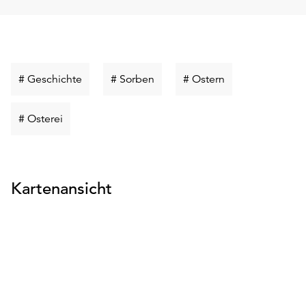
Schlüsselwort
Schlüsselwort
Schlüsselwort
# Geschichte
# Sorben
# Ostern
suchen
suchen
suchen
Schlüsselwort
# Osterei
suchen
Kartenansicht