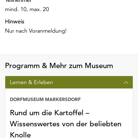
am
mind. 10, max. 20
Ende
der
Hinweis
Seite
Nur nach Voranmeldung!
die
Schaltfläche
„Cookie-
Einstellungen“
zur
Programm & Mehr zum Museum
Verfügung.
Funktionale
Cookies
Lernen & Erleben
werden
auch
DORFMUSEUM MARKERSDORF
ohne
Ihr
Rund um die Kartoffel –
Einverständnis
Wissenswertes von der beliebten
weiterhin
ausgeführt.
Knolle