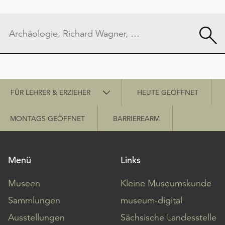
Schnellzugriff
FÜR LEHRER & ERZIEHER
HEUTE GEÖFFNET
MONTAGS GEÖFFNET
BARRIEREARM
Menü
Links
Museen
Kleine Museumskunde
Sammlungen
museum-digital
Ausstellungen
Sächsische Landesstelle