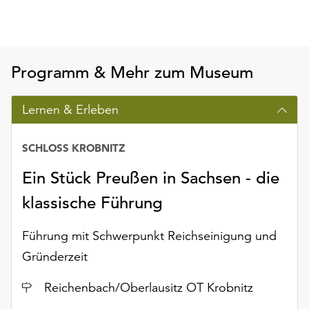
Möchten
Sie
die
verwendeten
Programm & Mehr zum Museum
Cookies
anpassen,
erreichen
Lernen & Erleben
Sie
die
SCHLOSS KROBNITZ
Einstellungen
über
Ein Stück Preußen in Sachsen - die
die
Schaltfläche
klassische Führung
„Auswählen“.
Führung mit Schwerpunkt Reichseinigung und
Weitere
Gründerzeit
Informationen
finden
Ort
Reichenbach/Oberlausitz OT Krobnitz
Sie
in