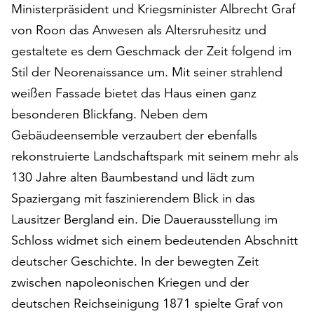
Ministerpräsident und Kriegsminister Albrecht Graf
auf
von Roon das Anwesen als Altersruhesitz und
„Alle
akzeptieren“,
gestaltete es dem Geschmack der Zeit folgend im
um
Stil der Neorenaissance um. Mit seiner strahlend
alle
weißen Fassade bietet das Haus einen ganz
Cookies
zu
besonderen Blickfang. Neben dem
akzeptieren.
Gebäudeensemble verzaubert der ebenfalls
Sie
rekonstruierte Landschaftspark mit seinem mehr als
können
Ihr
130 Jahre alten Baumbestand und lädt zum
Einverständnis
Spaziergang mit faszinierendem Blick in das
jederzeit
Lausitzer Bergland ein. Die Dauerausstellung im
ändern
und
Schloss widmet sich einem bedeutenden Abschnitt
widerrufen.
deutscher Geschichte. In der bewegten Zeit
Dafür
zwischen napoleonischen Kriegen und der
steht
deutschen Reichseinigung 1871 spielte Graf von
Ihnen