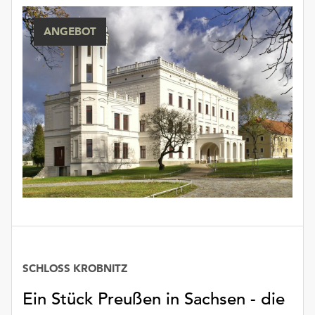
unserer
Datenschutzerklärung
ANGEBOT
oder
dem
Impressum
.
SCHLOSS KROBNITZ
Ein Stück Preußen in Sachsen - die