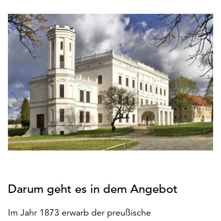
den
Betrieb
der
Seite
notwendig
sind
(funktionale
Cookies),
sowie
solche,
die
lediglich
zu
anonymen
Statistikzwecken
genutzt
Darum geht es in dem Angebot
werden.
Klicken
Im Jahr 1873 erwarb der preußische
Sie