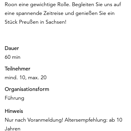
am
Roon eine gewichtige Rolle. Begleiten Sie uns auf
Ende
eine spannende Zeitreise und genießen Sie ein
der
Stück Preußen in Sachsen!
Seite
die
Schaltfläche
„Cookie-
Dauer
Einstellungen“
zur
60 min
Verfügung.
Teilnehmer
Funktionale
Cookies
mind. 10, max. 20
werden
Organisationsform
auch
ohne
Führung
Ihr
Einverständnis
Hinweis
weiterhin
Nur nach Voranmeldung! Altersempfehlung: ab 10
ausgeführt.
Jahren