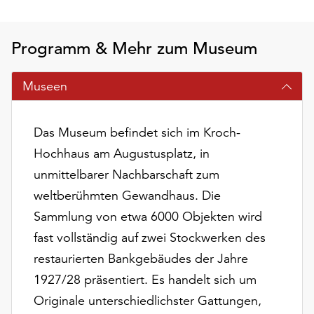
am
Ende
der
Programm & Mehr zum Museum
Seite
die
Museen
Schaltfläche
„Cookie-
Einstellungen“
Das Museum befindet sich im Kroch-
zur
Verfügung.
Hochhaus am Augustusplatz, in
Funktionale
unmittelbarer Nachbarschaft zum
Cookies
weltberühmten Gewandhaus. Die
werden
auch
Sammlung von etwa 6000 Objekten wird
ohne
fast vollständig auf zwei Stockwerken des
Ihr
restaurierten Bankgebäudes der Jahre
Einverständnis
1927/28 präsentiert. Es handelt sich um
weiterhin
ausgeführt.
Originale unterschiedlichster Gattungen,