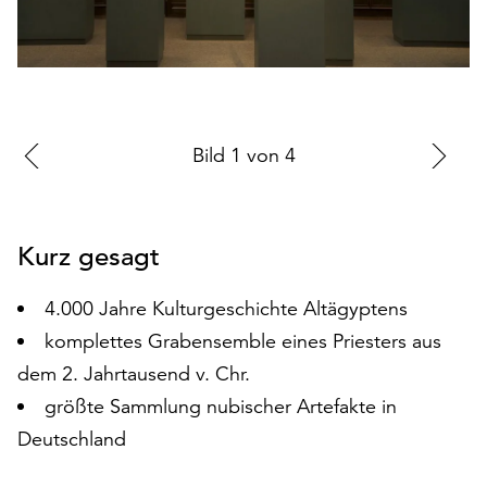
auf
„Alle
akzeptieren“,
um
alle
Cookies
Zur
Bild
1
von
4
Zu
zu
vorherigen
nä
akzeptieren.
Sie
Folie
Fo
können
Kurz gesagt
Ihr
Einverständnis
4.000 Jahre Kulturgeschichte Altägyptens
jederzeit
komplettes Grabensemble eines Priesters aus
ändern
und
dem 2. Jahrtausend v. Chr.
widerrufen.
größte Sammlung nubischer Artefakte in
Dafür
Deutschland
steht
Ihnen