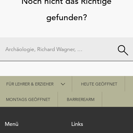
Noch nicht das Richtige
gefunden?
Schnellzugriff
FÜR LEHRER & ERZIEHER
HEUTE GEÖFFNET
MONTAGS GEÖFFNET
BARRIEREARM
Menü
Links