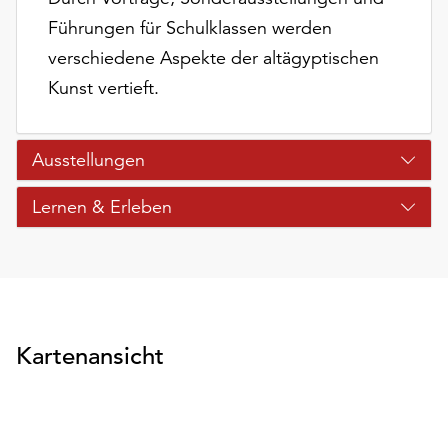
unserer
Führungen für Schulklassen werden
Datenschutzerklärung
verschiedene Aspekte der altägyptischen
oder
dem
Kunst vertieft.
Impressum
.
Ausstellungen
Lernen & Erleben
Kartenansicht