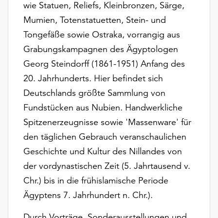
wie Statuen, Reliefs, Kleinbronzen, Särge,
Möchten
Sie
Mumien, Totenstatuetten, Stein- und
die
Tongefäße sowie Ostraka, vorrangig aus
verwendeten
Grabungskampagnen des Ägyptologen
Cookies
anpassen,
Georg Steindorff (1861-1951) Anfang des
erreichen
20. Jahrhunderts. Hier befindet sich
Sie
Deutschlands größte Sammlung von
die
Einstellungen
Fundstücken aus Nubien. Handwerkliche
über
Spitzenerzeugnisse sowie 'Massenware' für
die
den täglichen Gebrauch veranschaulichen
Schaltfläche
Geschichte und Kultur des Nillandes von
„Auswählen“.
der vordynastischen Zeit (5. Jahrtausend v.
Weitere
Chr.) bis in die frühislamische Periode
Informationen
finden
Ägyptens 7. Jahrhundert n. Chr.).
Sie
in
Durch Vorträge, Sonderausstellungen und