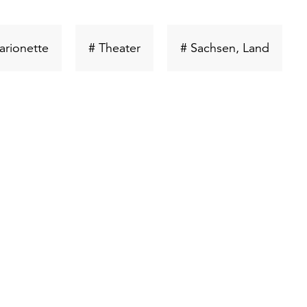
ort
Schlüsselwort
Schlüsselwort
Schlüs
arionette
# Theater
# Sachsen, Land
suchen
suchen
suche