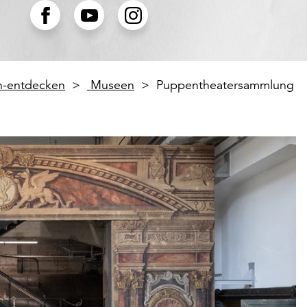
en-entdecken
Museen
Puppentheatersammlung