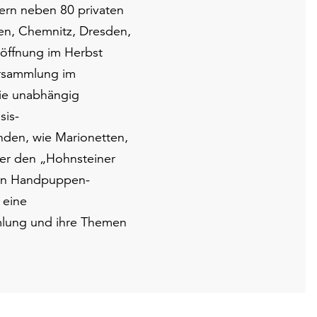
ern neben 80 privaten
en, Chemnitz, Dresden,
röffnung im Herbst
ersammlung im
die unabhängig
sis-
änden, wie Marionetten,
er den „Hohnsteiner
hen Handpuppen-
 eine
mmlung und ihre Themen