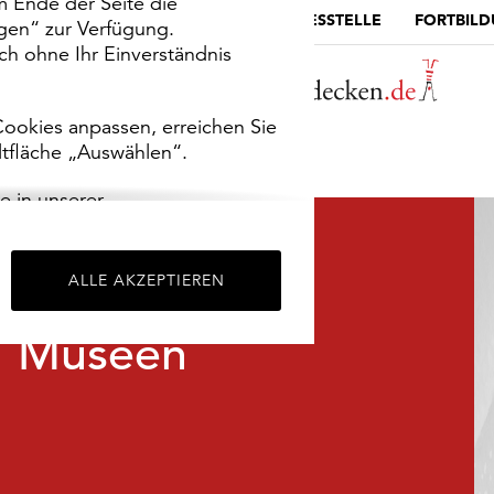
m Ende der Seite die
MUSEUMSPORTAL
DIE LANDESSTELLE
FORTBIL
ngen“ zur Verfügung.
h ohne Ihr Einverständnis
ookies anpassen, erreichen Sie
ltfläche „Auswählen“.
e in unserer
m
Impressum
.
ALLE AKZEPTIEREN
Museen