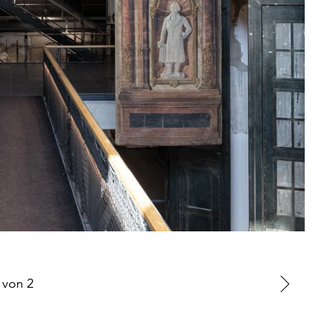
von
2
Zu
nä