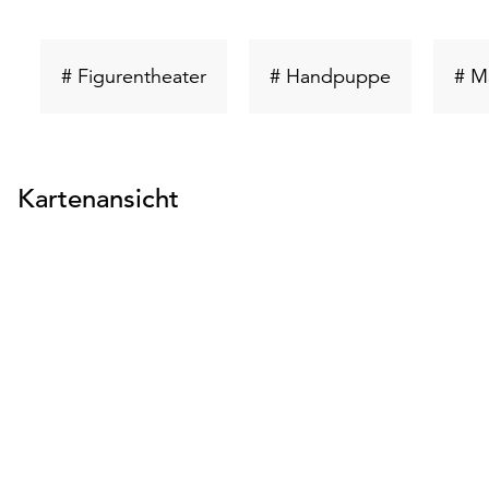
Schlüsselwort
Schlüsselw
# Figurentheater
# Handpuppe
# M
suchen
suchen
Kartenansicht