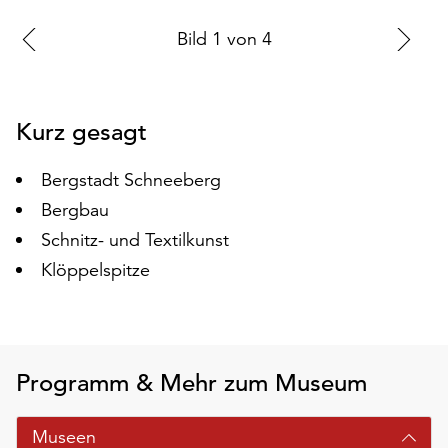
auf
Zur
Bild
1
von
4
Zu
„Alle
akzeptieren“,
vorherigen
nä
um
Folie
Fo
alle
Kurz gesagt
Cookies
zu
Bergstadt Schneeberg
akzeptieren.
Sie
Bergbau
können
Schnitz- und Textilkunst
Ihr
Klöppelspitze
Einverständnis
jederzeit
ändern
und
widerrufen.
Programm & Mehr zum Museum
Dafür
steht
Ihnen
Museen