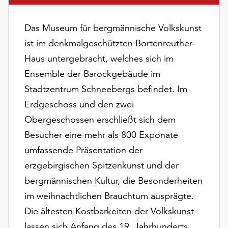
am
Ende
Das Museum für bergmännische Volkskunst
der
Seite
ist im denkmalgeschützten Bortenreuther-
die
Haus untergebracht, welches sich im
Schaltfläche
Ensemble der Barockgebäude im
„Cookie-
Einstellungen“
Stadtzentrum Schneebergs befindet. Im
zur
Erdgeschoss und den zwei
Verfügung.
Obergeschossen erschließt sich dem
Funktionale
Cookies
Besucher eine mehr als 800 Exponate
werden
umfassende Präsentation der
auch
erzgebirgischen Spitzenkunst und der
ohne
Ihr
bergmännischen Kultur, die Besonderheiten
Einverständnis
im weihnachtlichen Brauchtum ausprägte.
weiterhin
Die ältesten Kostbarkeiten der Volkskunst
ausgeführt.
lassen sich Anfang des 19. Jahrhunderts