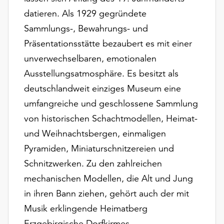
Möchten
datieren. Als 1929 gegründete
Sie
Sammlungs-, Bewahrungs- und
die
verwendeten
Präsentationsstätte bezaubert es mit einer
Cookies
unverwechselbaren, emotionalen
anpassen,
Ausstellungsatmosphäre. Es besitzt als
erreichen
Sie
deutschlandweit einziges Museum eine
die
umfangreiche und geschlossene Sammlung
Einstellungen
von historischen Schachtmodellen, Heimat-
über
die
und Weihnachtsbergen, einmaligen
Schaltfläche
Pyramiden, Miniaturschnitzereien und
„Auswählen“.
Schnitzwerken. Zu den zahlreichen
Weitere
mechanischen Modellen, die Alt und Jung
Informationen
in ihren Bann ziehen, gehört auch der mit
finden
Musik erklingende Heimatberg
Sie
in
Erzgebirgische Dorfkirmes.