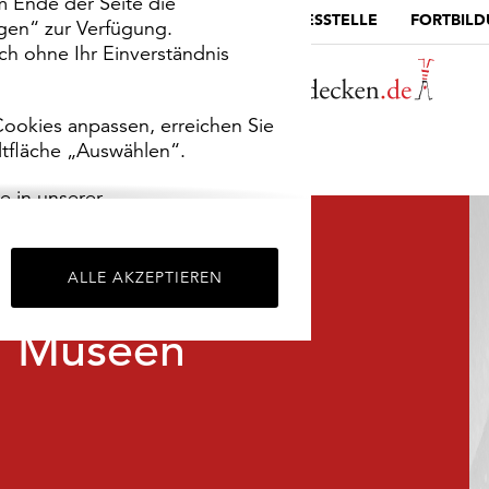
m Ende der Seite die
MUSEUMSPORTAL
DIE LANDESSTELLE
FORTBIL
ngen“ zur Verfügung.
h ohne Ihr Einverständnis
ookies anpassen, erreichen Sie
ltfläche „Auswählen“.
e in unserer
m
Impressum
.
ALLE AKZEPTIEREN
Museen