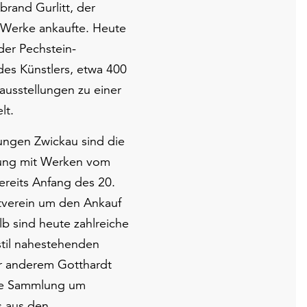
rand Gurlitt, der
e Werke ankaufte. Heute
der Pechstein-
des Künstlers, etwa 400
ausstellungen zu einer
lt.
ungen Zwickau sind die
ung mit Werken vom
ereits Anfang des 20.
tverein um den Ankauf
lb sind heute zahlreiche
til nahestehenden
r anderem Gotthardt
die Sammlung um
s aus den