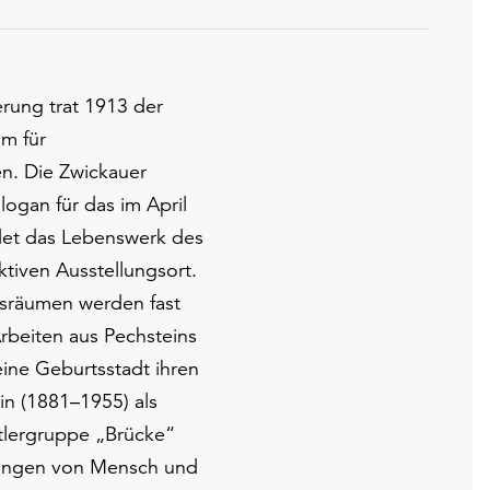
rung trat 1913 der
um für
n. Die Zwickauer
ogan für das im April
det das Lebenswerk des
ktiven Ausstellungsort.
ngsräumen werden fast
rbeiten aus Pechsteins
eine Geburtsstadt ihren
n (1881–1955) als
tlergruppe „Brücke“
llungen von Mensch und