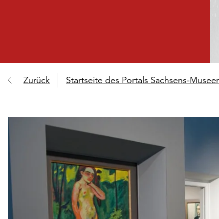
Zurück
Startseite des Portals Sachsens-Muse