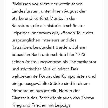
Möchten
Bildnissen vor allem der wettinischen
Sie
Landesfürsten, unter ihnen August der
die
Starke und Kurfürst Moritz. In der
verwendeten
Cookies
Ratsstube, die als historisch schönster
anpassen,
Leipziger Innenraum gilt, können Teile des
erreichen
ursprünglichen Interieurs und des
Sie
Ratssilbers bewundert werden. Johann
die
Einstellungen
Sebastian Bach unterschrieb hier 1723
über
seinen Anstellungsvertrag als Thomaskantor
die
und städtischer Musikdirektor. Das
Schaltfläche
„Auswählen“.
weltbekannte Porträt des Komponisten und
einige ausgewählte Stücke sind in einem
Weitere
Informationen
Nebenraum ausgestellt. Neben der
finden
Glanzzeit des Barock fehlt auch das Thema
Sie
Krieg und Frieden mit Leipzigs
in