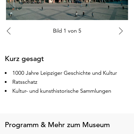
auf
„Alle
akzeptieren“,
um
Zur
Bild
1
von
5
Zu
alle
vorherigen
nä
Cookies
zu
Folie
Fo
akzeptieren.
Kurz gesagt
Sie
können
1000 Jahre Leipziger Geschichte und Kultur
Ihr
Einverständnis
Ratsschatz
jederzeit
Kultur- und kunsthistorische Sammlungen
ändern
und
widerrufen.
Dafür
steht
Programm & Mehr zum Museum
Ihnen