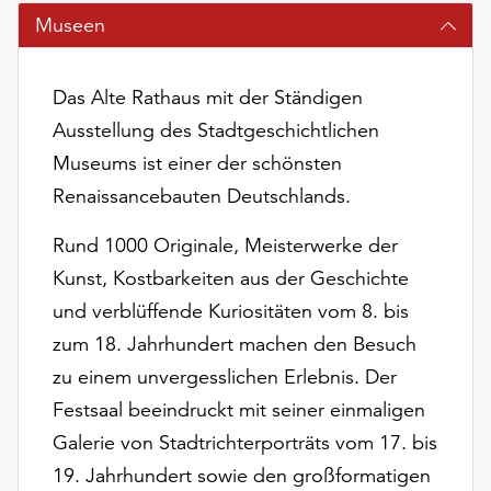
am
Museen
Ende
der
Seite
Das Alte Rathaus mit der Ständigen
die
Ausstellung des Stadtgeschichtlichen
Schaltfläche
„Cookie-
Museums ist einer der schönsten
Einstellungen“
Renaissancebauten Deutschlands.
zur
Verfügung.
Rund 1000 Originale, Meisterwerke der
Funktionale
Kunst, Kostbarkeiten aus der Geschichte
Cookies
und verblüffende Kuriositäten vom 8. bis
werden
auch
zum 18. Jahrhundert machen den Besuch
ohne
zu einem unvergesslichen Erlebnis. Der
Ihr
Festsaal beeindruckt mit seiner einmaligen
Einverständnis
weiterhin
Galerie von Stadtrichterporträts vom 17. bis
ausgeführt.
19. Jahrhundert sowie den großformatigen