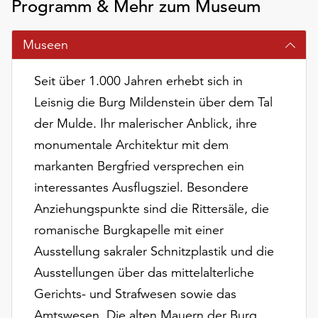
Programm & Mehr zum Museum
am
Ende
der
Museen
Seite
die
Seit über 1.000 Jahren erhebt sich in
Schaltfläche
Leisnig die Burg Mildenstein über dem Tal
„Cookie-
Einstellungen“
der Mulde. Ihr malerischer Anblick, ihre
zur
monumentale Architektur mit dem
Verfügung.
markanten Bergfried versprechen ein
Funktionale
Cookies
interessantes Ausflugsziel. Besondere
werden
Anziehungspunkte sind die Rittersäle, die
auch
romanische Burgkapelle mit einer
ohne
Ausstellung sakraler Schnitzplastik und die
Ihr
Einverständnis
Ausstellungen über das mittelalterliche
weiterhin
Gerichts- und Strafwesen sowie das
ausgeführt.
Amtswesen. Die alten Mauern der Burg