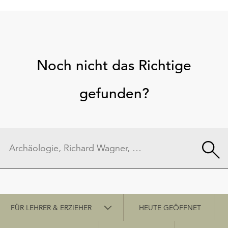
Noch nicht das Richtige
gefunden?
Schnellzugriff
FÜR LEHRER & ERZIEHER
HEUTE GEÖFFNET