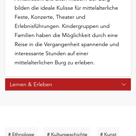
Möchten
bilden die ideale Kulisse für mittelalterliche
Sie
Feste, Konzerte, Theater und
die
verwendeten
Erlebnisführungen. Kindergruppen und
Cookies
Familien haben die Möglichkeit durch eine
anpassen,
Reise in die Vergangenheit spannende und
erreichen
Sie
interessante Stunden auf einer
die
mittelalterlichen Burg zu erleben.
Einstellungen
über
die
Lernen & Erleben
Schaltfläche
„Auswählen“.
Weitere
Informationen
finden
Sie
in
Schlüsselwort
Schlüsselwort
Schlüsse
# Ethnologe
# Kulturgeschichte
# Kunst