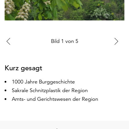
auf
„Alle
akzeptieren“,
um
alle
Cookies
Zur
Bild
1
von
5
Zu
zu
vorherigen
nä
akzeptieren.
Sie
Folie
Fo
können
Kurz gesagt
Ihr
Einverständnis
1000 Jahre Burggeschichte
jederzeit
Sakrale Schnitzplastik der Region
ändern
und
Amts- und Gerichtswesen der Region
widerrufen.
Dafür
steht
Ihnen