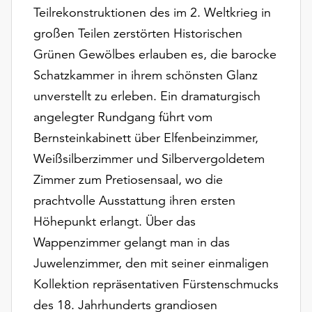
unserer
Teilrekonstruktionen des im 2. Weltkrieg in
Datenschutzerklärung
großen Teilen zerstörten Historischen
oder
Grünen Gewölbes erlauben es, die barocke
dem
Schatzkammer in ihrem schönsten Glanz
Impressum
.
unverstellt zu erleben. Ein dramaturgisch
angelegter Rundgang führt vom
Bernsteinkabinett über Elfenbeinzimmer,
Weißsilberzimmer und Silbervergoldetem
Zimmer zum Pretiosensaal, wo die
prachtvolle Ausstattung ihren ersten
Höhepunkt erlangt. Über das
Wappenzimmer gelangt man in das
Juwelenzimmer, den mit seiner einmaligen
Kollektion repräsentativen Fürstenschmucks
des 18. Jahrhunderts grandiosen