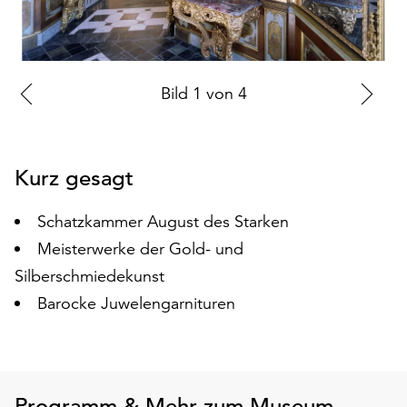
auf
„Alle
akzeptieren“,
um
Zur
Bild
1
von
4
Zu
alle
vorherigen
nä
Cookies
zu
Folie
Fo
akzeptieren.
Kurz gesagt
Sie
können
Schatzkammer August des Starken
Ihr
Einverständnis
Meisterwerke der Gold- und
jederzeit
Silberschmiedekunst
ändern
Barocke Juwelengarnituren
und
widerrufen.
Dafür
steht
Ihnen
Programm & Mehr zum Museum