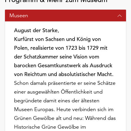
am
Ende
Museen
der
Seite
die
August der Starke,
Schaltfläche
Kurfürst von Sachsen und König von
„Cookie-
Polen, realisierte von 1723 bis 1729 mit
Einstellungen“
zur
der Schatzkammer seine Vision vom
Verfügung.
barocken Gesamtkunstwerk als Ausdruck
Funktionale
von Reichtum und absolutistischer Macht.
Cookies
Schon damals präsentierte er seine Schätze
werden
auch
einer ausgewählten Öffentlichkeit und
ohne
begründete damit eines der ältesten
Ihr
Museen Europas. Heute verbinden sich im
Einverständnis
weiterhin
Grünen Gewölbe alt und neu: Während das
ausgeführt.
Historische Grüne Gewölbe im