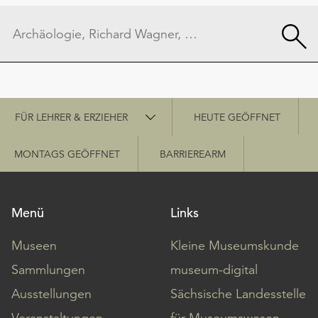
Schnellzugriff
FÜR LEHRER & ERZIEHER
HEUTE GEÖFFNET
MONTAGS GEÖFFNET
BARRIEREARM
Menü
Links
Museen
Kleine Museumskunde
Sammlungen
museum-digital
Ausstellungen
Sächsische Landesstelle
Veranstaltungen
für Museumswesen