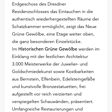
Möchten
Erdgeschoss des Dresdner
Sie
Residenzschlosses das Eintauchen in die
die
authentisch wiederhergestellten Räume der
verwendeten
Cookies
Schatzkammer ermöglicht, zeigt das Neue
anpassen,
Grüne Gewölbe, eine Etage weiter oben,
erreichen
die ganz besonderen Einzelstücke.
Sie
Im
Historischen Grüne Gewölbe
werden im
die
Einstellungen
Einklang mit der festlichen Architektur
über
3.000 Meisterwerke der Juwelier- und
die
Goldschmiedekunst sowie Kostbarkeiten
Schaltfläche
„Auswählen“.
aus Bernstein, Elfenbein, Edelsteingefäße
und kunstvolle Bronzestatuetten, frei
Weitere
Informationen
aufgestellt vor reich verzierten und
finden
verspiegelten Schauwänden, präsentiert.
Sie
Umfangreiche Restaurierungen und
in