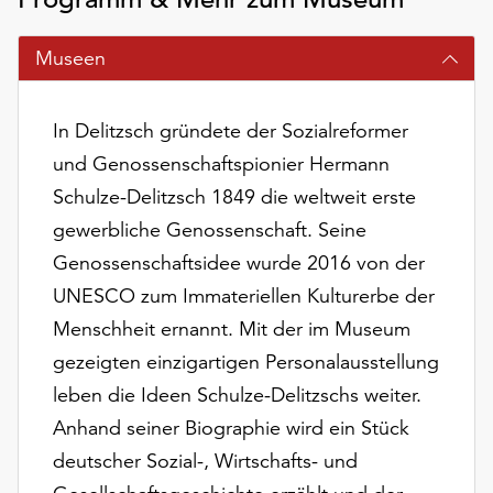
am
Ende
Museen
der
Seite
die
In Delitzsch gründete der Sozialreformer
Schaltfläche
„Cookie-
und Genossenschaftspionier Hermann
Einstellungen“
Schulze-Delitzsch 1849 die weltweit erste
zur
gewerbliche Genossenschaft. Seine
Verfügung.
Genossenschaftsidee wurde 2016 von der
Funktionale
Cookies
UNESCO zum Immateriellen Kulturerbe der
werden
Menschheit ernannt. Mit der im Museum
auch
gezeigten einzigartigen Personalausstellung
ohne
Ihr
leben die Ideen Schulze-Delitzschs weiter.
Einverständnis
Anhand seiner Biographie wird ein Stück
weiterhin
deutscher Sozial-, Wirtschafts- und
ausgeführt.