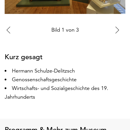
auf
„Alle
akzeptieren“,
um
Zur
Bild
1
von
3
Zu
alle
vorherigen
nä
Cookies
zu
Folie
Fo
akzeptieren.
Kurz gesagt
Sie
können
Hermann Schulze-Delitzsch
Ihr
Einverständnis
Genossenschaftsgeschichte
jederzeit
Wirtschafts- und Sozialgeschichte des 19.
ändern
Jahrhunderts
und
widerrufen.
Dafür
steht
Ihnen
Programm & Mehr zum Museum