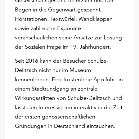
Gesellschaftsgeschichte erzählt und der
Möchten
Bogen in die Gegenwart gespannt.
Sie
die
Hörstationen, Textwürfel, Wandklappen
verwendeten
sowie zahlreiche Exponate
Cookies
veranschaulichen seine Ansätze zur Lösung
anpassen,
der Sozialen Frage im 19. Jahrhundert.
erreichen
Sie
Seit 2016 kann der Besucher Schulze-
die
Einstellungen
Delitzsch nicht nur im Museum
über
kennenlernen. Eine kostenfreie App führt in
die
einem Stadtrundgang an zentrale
Schaltfläche
„Auswählen“.
Wirkungsstätten von Schulze-Delitzsch und
lässt den Interessierten interaktiv in die Zeit
Weitere
Informationen
der ersten genossenschaftlichen
finden
Gründungen in Deutschland eintauchen.
Sie
in