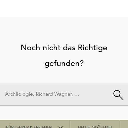
Noch nicht das Richtige
gefunden?
Schnellzugriff
FÜR LEHRER & ERZIEHER
HEUTE GEÖFFNET