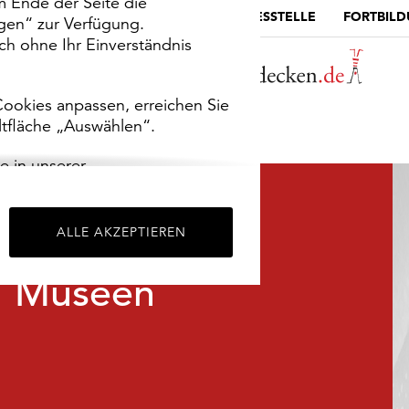
m Ende der Seite die
MUSEUMSPORTAL
DIE LANDESSTELLE
FORTBIL
ngen“ zur Verfügung.
h ohne Ihr Einverständnis
ookies anpassen, erreichen Sie
ltfläche „Auswählen“.
e in unserer
m
Impressum
.
ALLE AKZEPTIEREN
Museen