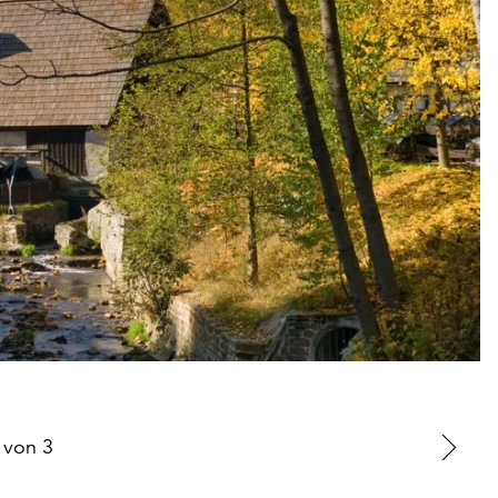
von
3
Zu
nä