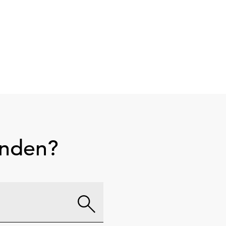
unden?