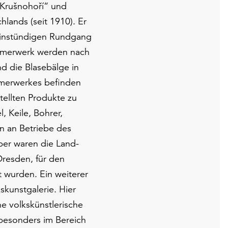
Krušnohoří“ und
lands (seit 1910). Er
 einstündigen Rundgang
ammerwerk werden nach
d die Blasebälge in
merwerkes befinden
tellten Produkte zu
l, Keile, Bohrer,
an an Betriebe des
er waren die Land-
Dresden, für den
 wurden. Ein weiterer
kunstgalerie. Hier
he volkskünstlerische
besonders im Bereich