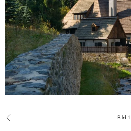
Zur
Bild
1
vorherigen