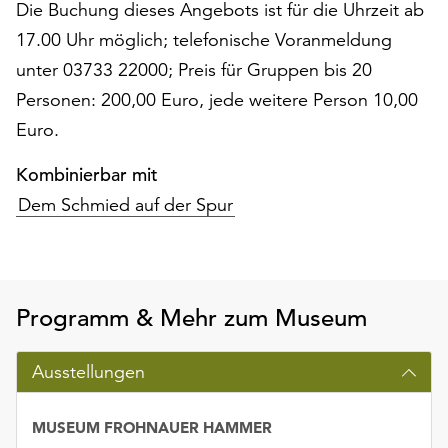
am
Die Buchung dieses Angebots ist für die Uhrzeit ab
Ende
17.00 Uhr möglich; telefonische Voranmeldung
der
unter 03733 22000; Preis für Gruppen bis 20
Seite
Personen: 200,00 Euro, jede weitere Person 10,00
die
Schaltfläche
Euro.
„Cookie-
Einstellungen“
Kombinierbar mit
zur
Dem Schmied auf der Spur
Verfügung.
Funktionale
Cookies
werden
auch
Programm & Mehr zum Museum
ohne
Ihr
Ausstellungen
Einverständnis
weiterhin
ausgeführt.
MUSEUM FROHNAUER HAMMER