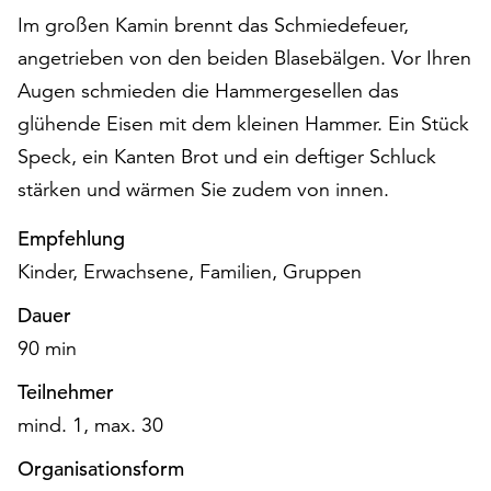
auf
Im großen Kamin brennt das Schmiedefeuer,
„Alle
angetrieben von den beiden Blasebälgen. Vor Ihren
akzeptieren“,
Augen schmieden die Hammergesellen das
um
alle
glühende Eisen mit dem kleinen Hammer. Ein Stück
Cookies
Speck, ein Kanten Brot und ein deftiger Schluck
zu
stärken und wärmen Sie zudem von innen.
akzeptieren.
Sie
Empfehlung
können
Kinder, Erwachsene, Familien, Gruppen
Ihr
Einverständnis
Dauer
jederzeit
90 min
ändern
und
Teilnehmer
widerrufen.
mind. 1, max. 30
Dafür
steht
Organisationsform
Ihnen