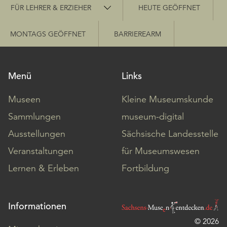
Schnellzugriff
FÜR LEHRER & ERZIEHER
HEUTE GEÖFFNET
MONTAGS GEÖFFNET
BARRIEREARM
Menü
Links
Museen
Kleine Museumskunde
Sammlungen
museum-digital
Ausstellungen
Sächsische Landesstelle
Veranstaltungen
für Museumswesen
Lernen & Erleben
Fortbildung
Informationen
© 2026