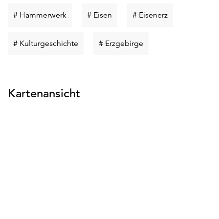
Schlüsselwort
Schlüsselwort
Schlüsselwort
# Hammerwerk
# Eisen
# Eisenerz
suchen
suchen
suchen
Schlüsselwort
Schlüsselwort
# Kulturgeschichte
# Erzgebirge
suchen
suchen
Kartenansicht