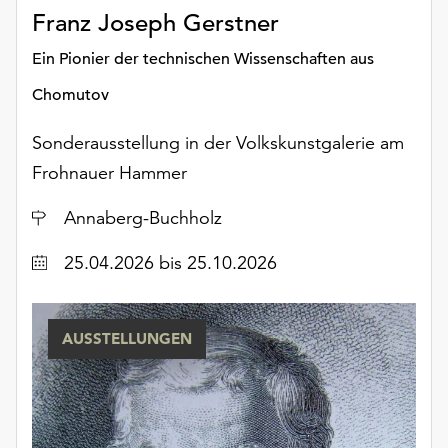
Möchten
Franz Joseph Gerstner
Sie
die
Ein Pionier der technischen Wissenschaften aus
verwendeten
Chomutov
Cookies
anpassen,
Sonderausstellung in der Volkskunstgalerie am
erreichen
Frohnauer Hammer
Sie
die
Ort
Annaberg-Buchholz
Einstellungen
über
Datum
25.04.2026
bis 25.10.2026
die
Schaltfläche
„Auswählen“.
AUSSTELLUNGEN
Weitere
Informationen
finden
Sie
in