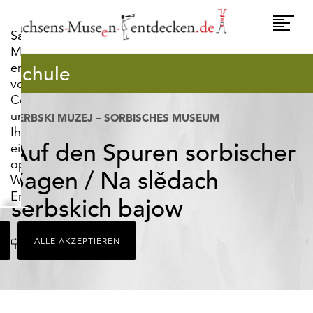
widerrufen.
Umscha
Sachsens-
Naviga
Museen-
entdecken.de
Schule
verwendet
Cookies,
um
SERBSKI MUZEJ – SORBISCHES MUSEUM
Ihnen
Auf den Spuren sorbischer
ein
optimales
Sagen / Na slědach
Webseiten-
Erlebnis
serbskich bajow
zu
bieten.
Ort
Bautzen
ALLE AKZEPTIEREN
Dazu
zählen
Cookies,
die
für