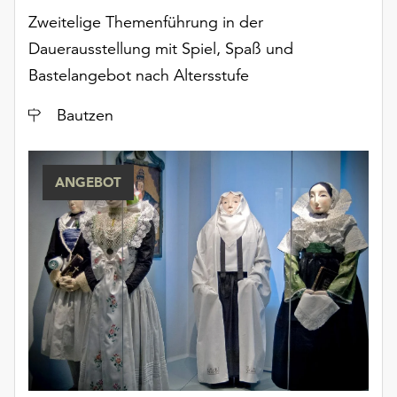
unserer
Zweitelige Themenführung in der
Datenschutzerklärung
Dauerausstellung mit Spiel, Spaß und
oder
Bastelangebot nach Altersstufe
dem
Impressum
Ort
Bautzen
.
ANGEBOT