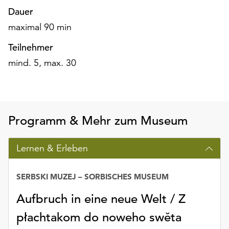
Möchten
Dauer
Sie
maximal 90 min
die
verwendeten
Teilnehmer
Cookies
mind. 5, max. 30
anpassen,
erreichen
Sie
die
Einstellungen
Programm & Mehr zum Museum
über
die
Schaltfläche
Lernen & Erleben
„Auswählen“.
SERBSKI MUZEJ – SORBISCHES MUSEUM
Weitere
Informationen
Aufbruch in eine neue Welt / Z
finden
Sie
płachtakom do noweho swěta
in