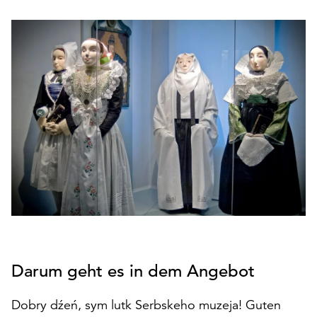
den
Betrieb
der
Seite
notwendig
sind
(funktionale
Cookies),
sowie
solche,
die
lediglich
zu
anonymen
Statistikzwecken
genutzt
Darum geht es in dem Angebot
werden.
Klicken
Dobry dźeń, sym lutk Serbskeho muzeja! Guten
Sie