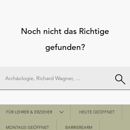
Noch nicht das Richtige
gefunden?
Schnellzugriff
FÜR LEHRER & ERZIEHER
HEUTE GEÖFFNET
MONTAGS GEÖFFNET
BARRIEREARM