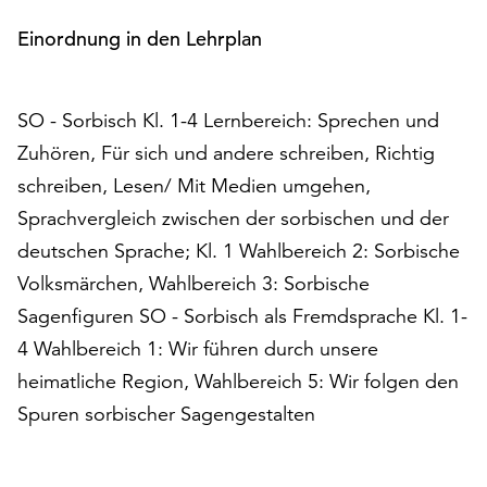
am
Ende
Einordnung in den Lehrplan
der
Seite
die
SO - Sorbisch Kl. 1-4 Lernbereich: Sprechen und
Schaltfläche
Zuhören, Für sich und andere schreiben, Richtig
„Cookie-
Einstellungen“
schreiben, Lesen/ Mit Medien umgehen,
zur
Sprachvergleich zwischen der sorbischen und der
Verfügung.
deutschen Sprache; Kl. 1 Wahlbereich 2: Sorbische
Funktionale
Volksmärchen, Wahlbereich 3: Sorbische
Cookies
werden
Sagenfiguren SO - Sorbisch als Fremdsprache Kl. 1-
auch
4 Wahlbereich 1: Wir führen durch unsere
ohne
heimatliche Region, Wahlbereich 5: Wir folgen den
Ihr
Einverständnis
Spuren sorbischer Sagengestalten
weiterhin
ausgeführt.