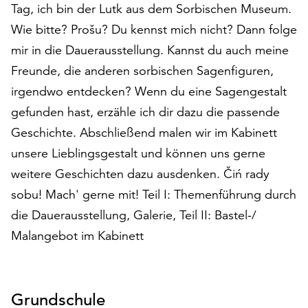
Tag, ich bin der Lutk aus dem Sorbischen Museum.
auf
Wie bitte? Prošu? Du kennst mich nicht? Dann folge
„Alle
akzeptieren“,
mir in die Dauerausstellung. Kannst du auch meine
um
Freunde, die anderen sorbischen Sagenfiguren,
alle
irgendwo entdecken? Wenn du eine Sagengestalt
Cookies
zu
gefunden hast, erzähle ich dir dazu die passende
akzeptieren.
Geschichte. Abschließend malen wir im Kabinett
Sie
unsere Lieblingsgestalt und können uns gerne
können
Ihr
weitere Geschichten dazu ausdenken. Čiń rady
Einverständnis
sobu! Mach' gerne mit! Teil I: Themenführung durch
jederzeit
die Dauerausstellung, Galerie, Teil II: Bastel-/
ändern
und
Malangebot im Kabinett
widerrufen.
Dafür
steht
Grundschule
Ihnen