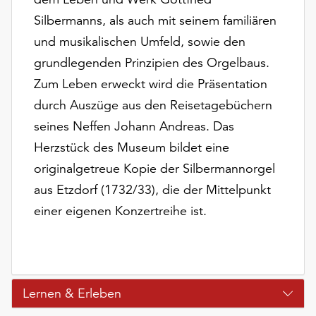
unserer
Silbermanns, als auch mit seinem familiären
Datenschutzerklärung
und musikalischen Umfeld, sowie den
oder
dem
grundlegenden Prinzipien des Orgelbaus.
Impressum
Zum Leben erweckt wird die Präsentation
.
durch Auszüge aus den Reisetagebüchern
seines Neffen Johann Andreas. Das
Herzstück des Museum bildet eine
originalgetreue Kopie der Silbermannorgel
aus Etzdorf (1732/33), die der Mittelpunkt
einer eigenen Konzertreihe ist.
Lernen & Erleben