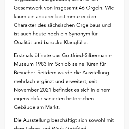
Möchten
Gesamtwerk von insgesamt 46 Orgeln. Wie
Sie
kaum ein anderer bestimmte er den
die
verwendeten
Charakter des sächsischen Orgelbaus und
Cookies
ist auch heute noch ein Synonym für
anpassen,
Qualität und barocke Klangfülle.
erreichen
Sie
Erstmals öffnete das Gottfried-Silbermann-
die
Einstellungen
Museum 1983 im Schloß seine Türen für
über
Besucher. Seitdem wurde die Ausstellung
die
mehrfach ergänzt und erweitert, seit
Schaltfläche
November 2021 befindet es sich in einem
„Auswählen“.
eigens dafür sanierten historischen
Weitere
Gebäude am Markt.
Informationen
finden
Die Ausstellung beschäftigt sich sowohl mit
Sie
in
dem Leben und Werk Gottfried