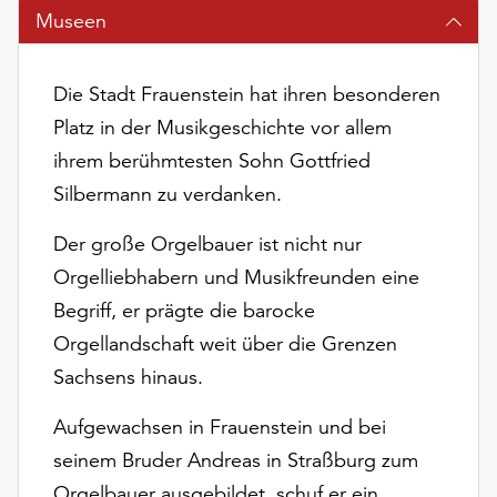
am
Museen
Ende
der
Seite
Die Stadt Frauenstein hat ihren besonderen
die
Platz in der Musikgeschichte vor allem
Schaltfläche
ihrem berühmtesten Sohn Gottfried
„Cookie-
Einstellungen“
Silbermann zu verdanken.
zur
Verfügung.
Der große Orgelbauer ist nicht nur
Funktionale
Orgelliebhabern und Musikfreunden eine
Cookies
Begriff, er prägte die barocke
werden
auch
Orgellandschaft weit über die Grenzen
ohne
Sachsens hinaus.
Ihr
Einverständnis
Aufgewachsen in Frauenstein und bei
weiterhin
seinem Bruder Andreas in Straßburg zum
ausgeführt.
Orgelbauer ausgebildet, schuf er ein