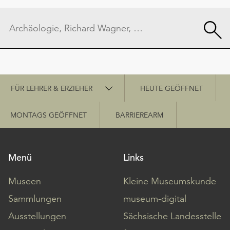
Schnellzugriff
FÜR LEHRER & ERZIEHER
HEUTE GEÖFFNET
MONTAGS GEÖFFNET
BARRIEREARM
Menü
Links
Museen
Kleine Museumskunde
Sammlungen
museum-digital
Ausstellungen
Sächsische Landesstelle