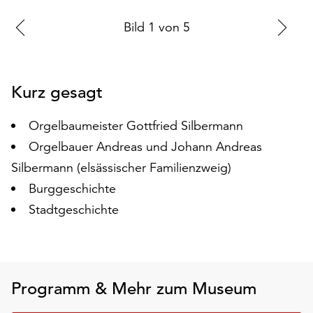
auf
Zur
Bild
1
von
5
Zu
„Alle
akzeptieren“,
vorherigen
nä
um
Folie
Fo
alle
Kurz gesagt
Cookies
zu
Orgelbaumeister Gottfried Silbermann
akzeptieren.
Sie
Orgelbauer Andreas und Johann Andreas
können
Silbermann (elsässischer Familienzweig)
Ihr
Burggeschichte
Einverständnis
jederzeit
Stadtgeschichte
ändern
und
widerrufen.
Dafür
Programm & Mehr zum Museum
steht
Ihnen