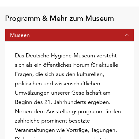
am
Ende
der
Programm & Mehr zum Museum
Seite
die
Museen
Schaltfläche
„Cookie-
Einstellungen“
Das Deutsche Hygiene-Museum versteht
zur
sich als ein öffentliches Forum für aktuelle
Verfügung.
Fragen, die sich aus den kulturellen,
Funktionale
Cookies
politischen und wissenschaftlichen
werden
Umwälzungen unserer Gesellschaft am
auch
Beginn des 21. Jahrhunderts ergeben.
ohne
Ihr
Neben dem Ausstellungsprogramm finden
Einverständnis
zahlreiche prominent besetzte
weiterhin
Veranstaltungen wie Vorträge, Tagungen,
ausgeführt.