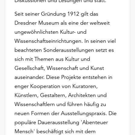
Diskussionen und Lesungen und statt.
Möchten
Sie
Seit seiner Gründung 1912 gilt das
die
Dresdner Museum als eine der weltweit
verwendeten
Cookies
ungewöhnlichsten Kultur- und
anpassen,
Wissenschaftseinrichtungen. In seinen viel
erreichen
beachteten Sonderausstellungen setzt es
Sie
sich mit Themen aus Kultur und
die
Einstellungen
Gesellschaft, Wissenschaft und Kunst
über
auseinander. Diese Projekte entstehen in
die
enger Kooperation von Kuratoren,
Schaltfläche
„Auswählen“.
Künstlern, Gestaltern, Architekten und
Wissenschaftlern und führen häufig zu
Weitere
Informationen
neuen Formen der Ausstellungspraxis. Die
finden
populäre Dauerausstellung 'Abenteuer
Sie
Mensch' beschäftigt sich mit dem
in