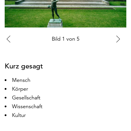
auf
„Alle
akzeptieren“,
um
alle
Zur
Bild
1
von
5
Zu
Cookies
zu
vorherigen
nä
akzeptieren.
Folie
Fo
Sie
Kurz gesagt
können
Ihr
Einverständnis
Mensch
jederzeit
Körper
ändern
Gesellschaft
und
Wissenschaft
widerrufen.
Dafür
Kultur
steht
Ihnen