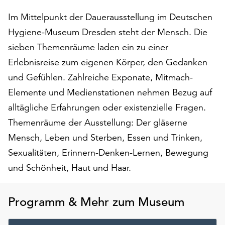
auf
Im Mittelpunkt der Dauerausstellung im Deutschen
„Alle
Hygiene-Museum Dresden steht der Mensch. Die
akzeptieren“,
um
sieben Themenräume laden ein zu einer
alle
Erlebnisreise zum eigenen Körper, den Gedanken
Cookies
und Gefühlen. Zahlreiche Exponate, Mitmach-
zu
akzeptieren.
Elemente und Medienstationen nehmen Bezug auf
Sie
alltägliche Erfahrungen oder existenzielle Fragen.
können
Themenräume der Ausstellung: Der gläserne
Ihr
Einverständnis
Mensch, Leben und Sterben, Essen und Trinken,
jederzeit
Sexualitäten, Erinnern-Denken-Lernen, Bewegung
ändern
und Schönheit, Haut und Haar.
und
widerrufen.
Dafür
Programm & Mehr zum Museum
steht
Ihnen