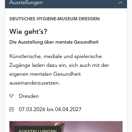
Ausstellungen
am
Ende
der
DEUTSCHES HYGIENE-MUSEUM DRESDEN
Seite
die
Wie geht’s?
Schaltfläche
Die Ausstellung über mentale Gesundheit
„Cookie-
Einstellungen“
Künstlerische, mediale und spielerische
zur
Verfügung.
Zugänge laden dazu ein, sich auch mit der
Funktionale
eigenen mentalen Gesundheit
Cookies
auseinanderzusetzen.
werden
auch
Ort
Dresden
ohne
Ihr
Datum
07.03.2026
bis 04.04.2027
Einverständnis
weiterhin
ausgeführt.
AUSSTELLUNGEN