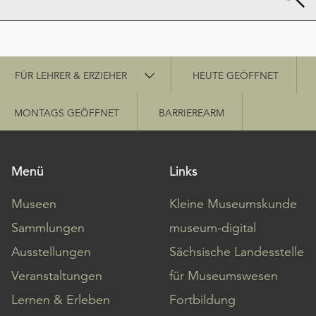
Schnellzugriff
FÜR LEHRER & ERZIEHER
HEUTE GEÖFFNET
MONTAGS GEÖFFNET
BARRIEREARM
Menü
Links
Museen
Kleine Museumskunde
Sammlungen
museum-digital
Ausstellungen
Sächsische Landesstelle
Veranstaltungen
für Museumswesen
Lernen & Erleben
Fortbildung