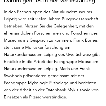
Darum geht es in der Veranstaltung
auf
„Alle
In den Fachgruppen des Naturkundemuseums
akzeptieren“,
Leipzig wird seit vielen Jahren Bürgerwissenschaft
um
betrieben. Nutzen Sie die Gelegenheit, mit den
alle
Cookies
ehrenamtlichen Forscherinnen und Forschern des
zu
Museums ins Gespräch zu kommen: Frank Borleis
akzeptieren.
stellt seine Molluskenforschung am
Sie
können
Naturkundemuseum Leipzig vor. Uwe Schwarz gibt
Ihr
Einblicke in die Arbeit der Fachgruppe Moose am
Einverständnis
Naturkundemuseum Leipzig. Maria und Frank
jederzeit
ändern
Swoboda präsentieren gemeinsam mit der
und
Fachgruppe Mykologie Pilzbelege und berichten
widerrufen.
von der Arbeit an der Datenbank Mykis sowie von
Dafür
Einsätzen als Pilzsachverständige.
steht
Ihnen