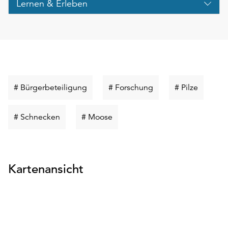
Lernen & Erleben
Schlüsselwort
Schlüsselwort
Schlüsse
# Bürgerbeteiligung
# Forschung
# Pilze
suchen
suchen
suchen
Schlüsselwort
Schlüsselwort
# Schnecken
# Moose
suchen
suchen
Kartenansicht