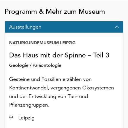
Möchten
Sie
Programm & Mehr zum Museum
die
verwendeten
Ausstellungen
Cookies
anpassen,
erreichen
NATURKUNDEMUSEUM LEIPZIG
Sie
Das Haus mit der Spinne – Teil 3
die
Einstellungen
Geologie / Paläontologie
über
die
Gesteine und Fossilien erzählen von
Schaltfläche
Kontinentwandel, vergangenen Ökosystemen
„Auswählen“.
und der Entwicklung von Tier- und
Weitere
Pflanzengruppen.
Informationen
finden
Ort
Leipzig
Sie
in