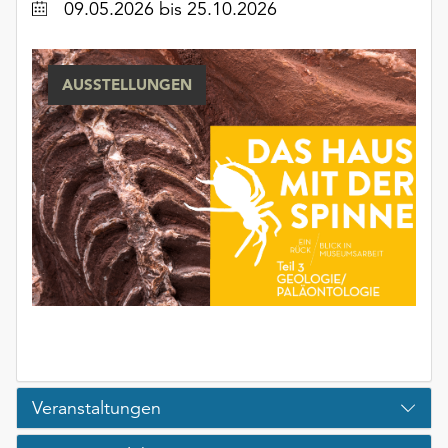
Datum
09.05.2026
bis 25.10.2026
unserer
Datenschutzerklärung
oder
dem
AUSSTELLUNGEN
Impressum
.
Veranstaltungen