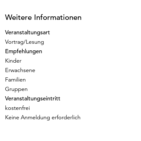
am
Ende
Weitere Informationen
der
Seite
die
Veranstaltungsart
Schaltfläche
Vortrag/Lesung
„Cookie-
Empfehlungen
Einstellungen“
Kinder
zur
Verfügung.
Erwachsene
Funktionale
Familien
Cookies
Gruppen
werden
auch
Veranstaltungseintritt
ohne
kostenfrei
Ihr
Keine Anmeldung erforderlich
Einverständnis
weiterhin
ausgeführt.