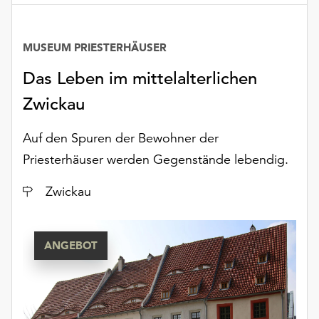
unserer
Datenschutzerklärung
oder
MUSEUM PRIESTERHÄUSER
dem
Das Leben im mittelalterlichen
Impressum
.
Zwickau
Auf den Spuren der Bewohner der
Priesterhäuser werden Gegenstände lebendig.
Ort
Zwickau
ANGEBOT