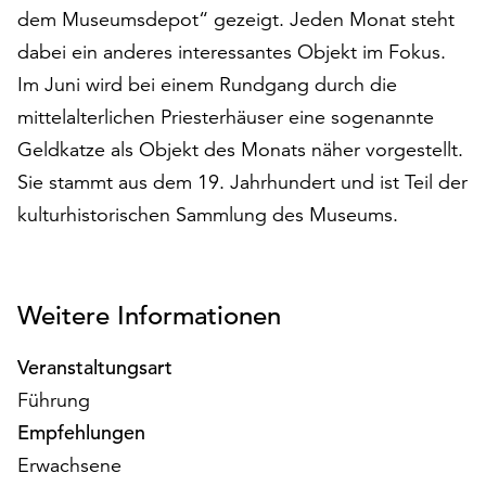
dem Museumsdepot“ gezeigt. Jeden Monat steht
auf
„Alle
dabei ein anderes interessantes Objekt im Fokus.
akzeptieren“,
Im Juni wird bei einem Rundgang durch die
um
mittelalterlichen Priesterhäuser eine sogenannte
alle
Cookies
Geldkatze als Objekt des Monats näher vorgestellt.
zu
Sie stammt aus dem 19. Jahrhundert und ist Teil der
akzeptieren.
kulturhistorischen Sammlung des Museums.
Sie
können
Ihr
Einverständnis
Weitere Informationen
jederzeit
ändern
Veranstaltungsart
und
widerrufen.
Führung
Dafür
Empfehlungen
steht
Erwachsene
Ihnen