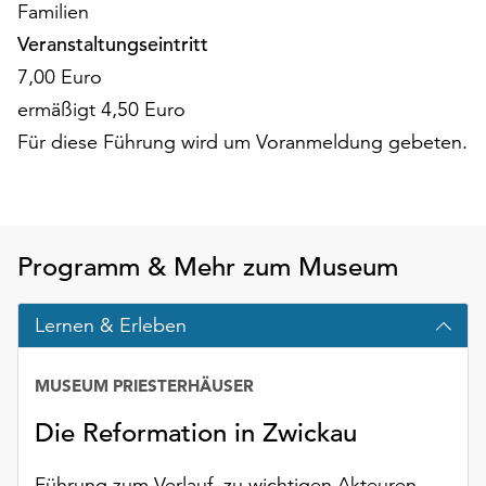
am
Familien
Ende
Veranstaltungseintritt
der
7,00 Euro
Seite
ermäßigt 4,50 Euro
die
Schaltfläche
Für diese Führung wird um Voranmeldung gebeten.
„Cookie-
Einstellungen“
zur
Verfügung.
Funktionale
Programm & Mehr zum Museum
Cookies
werden
Lernen & Erleben
auch
ohne
Ihr
MUSEUM PRIESTERHÄUSER
Einverständnis
Die Reformation in Zwickau
weiterhin
ausgeführt.
Führung zum Verlauf, zu wichtigen Akteuren