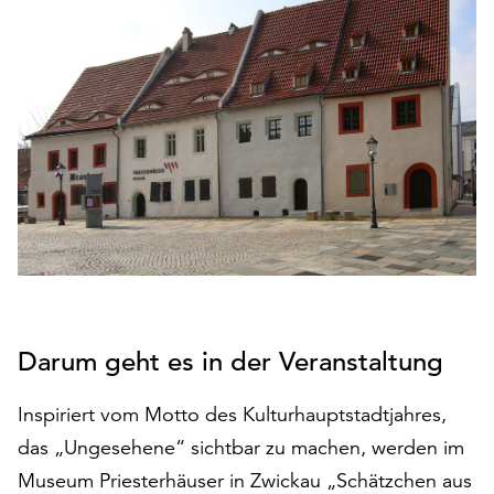
den
Betrieb
der
Seite
notwendig
sind
(funktionale
Cookies),
sowie
solche,
die
lediglich
zu
anonymen
Darum geht es in der Veranstaltung
Statistikzwecken
genutzt
Inspiriert vom Motto des Kulturhauptstadtjahres,
werden.
das „Ungesehene“ sichtbar zu machen, werden im
Klicken
Museum Priesterhäuser in Zwickau „Schätzchen aus
Sie