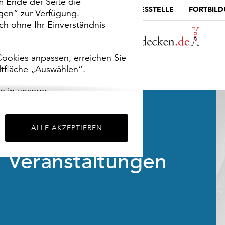
m Ende der Seite die
MUSEUMSPORTAL
DIE LANDESSTELLE
FORTBIL
ngen“ zur Verfügung.
h ohne Ihr Einverständnis
ookies anpassen, erreichen Sie
ltfläche „Auswählen“.
e in unserer
m
Impressum
.
ALLE AKZEPTIEREN
Veranstaltungen