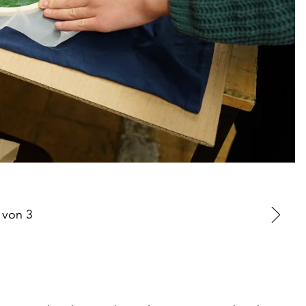
von
3
Zu
nä
Fo