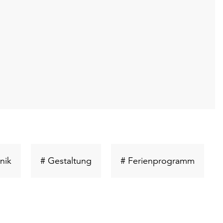
Schlüsselwort
Schlüsselwort
Schlüs
nik
# Gestaltung
# Ferienprogramm
suchen
suchen
suchen