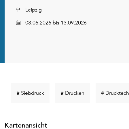
Ort
Leipzig
Datum
08.06.2026
bis 13.09.2026
Schlüsselwort
Schlüsselwort
# Siebdruck
# Drucken
# Drucktech
suchen
suchen
Kartenansicht