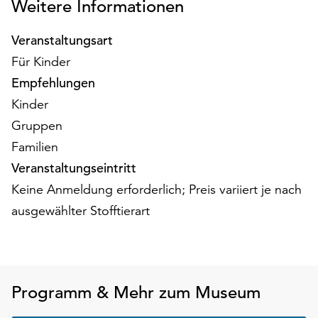
Weitere Informationen
am
Ende
der
Veranstaltungsart
Seite
Für Kinder
die
Empfehlungen
Schaltfläche
Kinder
„Cookie-
Einstellungen“
Gruppen
zur
Familien
Verfügung.
Veranstaltungseintritt
Funktionale
Cookies
Keine Anmeldung erforderlich; Preis variiert je nach
werden
ausgewählter Stofftierart
auch
ohne
Ihr
Einverständnis
weiterhin
Programm & Mehr zum Museum
ausgeführt.