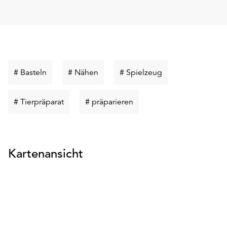
Schlüsselwort
Schlüsselwort
Schlüsselwort
# Basteln
# Nähen
# Spielzeug
suchen
suchen
suchen
Schlüsselwort
Schlüsselwort
# Tierpräparat
# präparieren
suchen
suchen
Kartenansicht