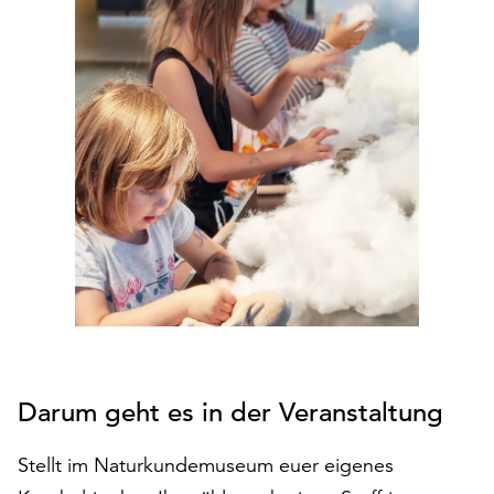
den
Betrieb
der
Seite
notwendig
sind
(funktionale
Cookies),
sowie
solche,
die
lediglich
zu
anonymen
Statistikzwecken
genutzt
Darum geht es in der Veranstaltung
werden.
Stellt im Naturkundemuseum euer eigenes
Klicken
Sie