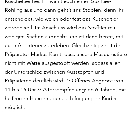
Kuscheltier her. Ihr wählt euch einen Stofftier-
auf
Rohling aus und dann geht’s ans Stopfen, denn ihr
„Alle
entscheidet, wie weich oder fest das Kuscheltier
akzeptieren“,
um
werden soll. Im Anschluss wird das Stofftier mit
alle
wenigen Stichen zugenäht und ist dann bereit, mit
Cookies
euch Abenteuer zu erleben. Gleichzeitig zeigt der
zu
akzeptieren.
Präparator Markus Ranft, dass unsere Museumstiere
Sie
nicht mit Watte ausgestopft werden, sodass allen
können
der Unterschied zwischen Ausstopfen und
Ihr
Einverständnis
Präparieren deutlich wird. // Offenes Angebot von
jederzeit
11 bis 16 Uhr // Altersempfehlung: ab 6 Jahren, mit
ändern
helfenden Händen aber auch für jüngere Kinder
und
möglich.
widerrufen.
Dafür
steht
Ihnen