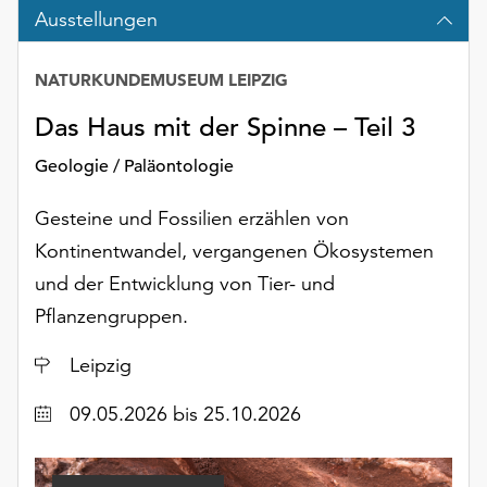
Möchten
Ausstellungen
Sie
die
NATURKUNDEMUSEUM LEIPZIG
verwendeten
Cookies
Das Haus mit der Spinne – Teil 3
anpassen,
erreichen
Geologie / Paläontologie
Sie
die
Gesteine und Fossilien erzählen von
Einstellungen
Kontinentwandel, vergangenen Ökosystemen
über
und der Entwicklung von Tier- und
die
Schaltfläche
Pflanzengruppen.
„Auswählen“.
Ort
Leipzig
Weitere
Informationen
Datum
09.05.2026
bis 25.10.2026
finden
Sie
in